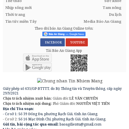
Thể thao
Sức khỏe
Nhịp sống mới
Tam nông
Thời trang
Du lịch
Tin tức miền Tây
Media Báo An Giang
Theo dõi báo An Giang Online trên:
FACEBOOK
YOUTUBE
Tải Báo An Giang App
Giấy phép số 635/GP-BTTTT, do Bộ Thông tin và Truyền thông, cấp ngày
29/9/2021
Chịu trách nhiệm xuất bản:
Giám đốc
LÊ VĂN CHUYỂN
Chịu trách nhiệm nội dung:
Phó Giám đốc
NGUYỄN VIỆT TIẾN
Địa chỉ Tòa soạn:
- Cơ sở 1: Số 39 Đống Đa, phường Rạch Giá, tỉnh An Giang.
- Cơ sở 2:
Số 16 Mạc Đĩnh Chi, phường Rạch Giá, tỉnh An Giang.
Gửi tin, bài cộng tác qua email:
baoagdientu@gmail.com