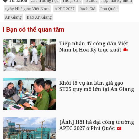
Từ khóa
Các trường học
Thoại Sơn
tổ chức
họp mặt kỷ niệm
ngày Nhà giáo Việt Nam
APEC 2027
Rạch Giá
Phú Quốc
An Giang
Báo An Giang
Bạn có thể quan tâm
Tiếp nhận 47 công dân Việt
Nam bị Hoa Kỳ trục xuất
Khởi tố vụ án làm giả gạo
ST25 quy mô lớn tại An Giang
[Ảnh] Hối hả đại công trường
APEC 2027 ở Phú Quốc