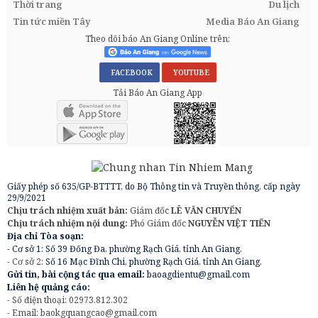
Thời trang
Du lịch
Tin tức miền Tây
Media Báo An Giang
Theo dõi báo An Giang Online trên:
FACEBOOK
YOUTUBE
Tải Báo An Giang App
Giấy phép số 635/GP-BTTTT, do Bộ Thông tin và Truyền thông, cấp ngày
29/9/2021
Chịu trách nhiệm xuất bản:
Giám đốc
LÊ VĂN CHUYỂN
Chịu trách nhiệm nội dung:
Phó Giám đốc
NGUYỄN VIỆT TIẾN
Địa chỉ Tòa soạn:
- Cơ sở 1: Số 39 Đống Đa, phường Rạch Giá, tỉnh An Giang.
- Cơ sở 2:
Số 16 Mạc Đĩnh Chi, phường Rạch Giá, tỉnh An Giang.
Gửi tin, bài cộng tác qua email:
baoagdientu@gmail.com
Liên hệ quảng cáo:
- Số điện thoại: 02973.812.302
- Email:
baokgquangcao@gmail.com