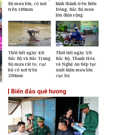
Bộ mưa lớn, có nơi
hình thành trên Biển
Đề xuất nhiều cơ chế
trên 180mm
Đông, Bắc Bộ mưa
đặc thù bảo đảm tiến
lớn diện rộng
độ các dự án phục vụ
APEC 2027
[Infographic] Chương
trình quốc gia về bảo
vệ trẻ em giai đoạn
2026-2030
Thời tiết ngày 4/8:
Thời tiết ngày 3/8:
An Giang dự hội nghị
Bắc Bộ và Bắc Trung
Bắc Bộ, Thanh Hóa
ngoại giao, thúc đẩy
Bộ mưa rất to, cục
và Nghệ An tiếp tục
tư duy "kiến tạo" phục
bộ có nơi trên
xuất hiện mưa lớn
vụ phát triển
200mm
cục bộ
Biển đảo quê hương