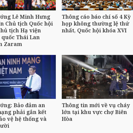
ướng Lê Minh Hưng
Thông cáo báo chí số 4 Kỳ
ến Chủ tịch Quốc hội
họp không thường lệ thứ
hủ tịch Hạ viện
nhất, Quốc hội khóa XVI
 quốc Thái Lan
n Zaram
ướng: Bảo đảm an
Thông tin mới về vụ cháy
ạng phải gắn kết
lớn tại khu vực chợ Biên
ảo vệ hệ thống và
Hòa
gười