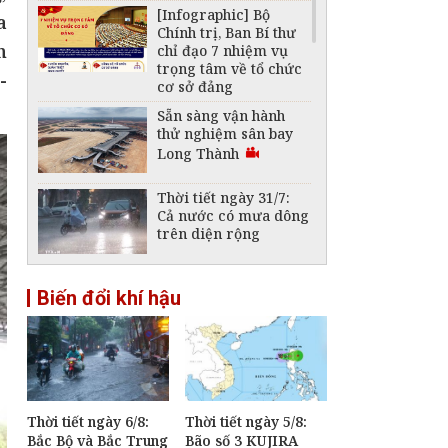
[Infographic] Bộ
a
Chính trị, Ban Bí thư
n
chỉ đạo 7 nhiệm vụ
trọng tâm về tổ chức
-
cơ sở đảng
Sẵn sàng vận hành
thử nghiệm sân bay
Long Thành
Thời tiết ngày 31/7:
Cả nước có mưa dông
trên diện rộng
Xây dựng và phát
Biến đổi khí hậu
triển Việt Nam trở
thành quốc gia biển
mạnh
Nghị quyết 19: Đổi
mới mô hình phát
triển giúp Việt Nam
bứt phá mạnh mẽ
Thời tiết ngày 6/8:
Thời tiết ngày 5/8:
trong kỷ nguyên mới
Bắc Bộ và Bắc Trung
Bão số 3 KUJIRA