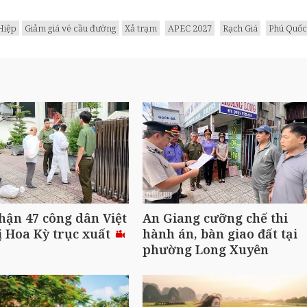
Hiệp
Giảm giá vé cầu đường
Xả trạm
APEC 2027
Rạch Giá
Phú Quốc
hận 47 công dân Việt
An Giang cưỡng chế thi
 Hoa Kỳ trục xuất
hành án, bàn giao đất tại
phường Long Xuyên