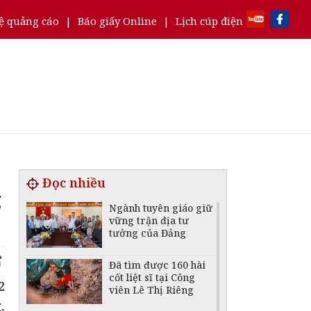
ệ quảng cáo
|
Báo giấy Online
|
Lịch cúp điện
Đọc nhiều
g
Ngành tuyên giáo giữ
vững trận địa tư
tưởng của Đảng
Đã tìm được 160 hài
cốt liệt sĩ tại Công
2
viên Lê Thị Riêng
,