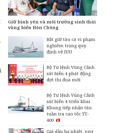
g
Giữ bình yên và môi trường sinh thái
vùng biển Hòn Chông
Bắt giữ tàu cá vi phạm
o
nghiêm trọng quy
định về IUU
Bộ Tư lệnh Vùng Cảnh
i
sát biển 4 phát động
đợt thi đua mới
Bộ Tư lệnh Vùng Cảnh
sát biển 4 triển khai
Khung tiếp nhận tàu
tuần tra cao tốc TT-
400
Giá dầu hạ nhiệt, ngư