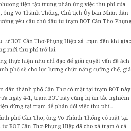
 phương tiện tập trung phản ứng việc thu phí của
-1, ông Võ Thành Thống, Chủ tịch Ủy ban Nhân dân
trường yêu cầu chủ đầu tư trạm BOT Cần Thơ-Phụn
 tư BOT Cần Thơ-Phụng Hiệp xả trạm đến khi gia
g mới thu phí trở lại.
g thực hiện như chỉ đạo để giải quyết vấn đề ách
hành phố sẽ cho lực lượng chức năng cưỡng chế, giả
hân dân thành phố Cần Thơ có mặt tại trạm BOT này
trưa ngày 4-1, trạm BOT này cũng bị ùn tắc nghiêm
ện dừng tại trạm để phản đối việc thu phí...
hành phố Cần Thơ, ông Võ Thành Thống có mặt tại
u tư BOT Cần Thơ-Phụng Hiệp đã cho xả trạm ở cả