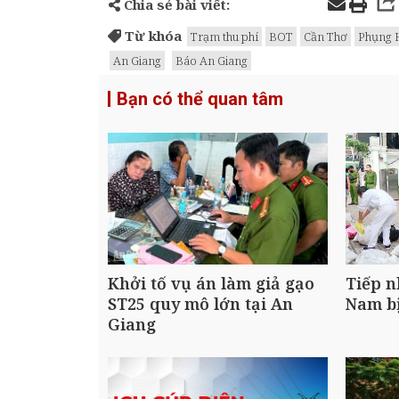
Chia sẻ bài viết:
Từ khóa
Trạm thu phí
BOT
Cần Thơ
Phụng 
An Giang
Báo An Giang
Bạn có thể quan tâm
Khởi tố vụ án làm giả gạo
Tiếp n
ST25 quy mô lớn tại An
Nam bị
Giang