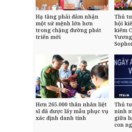
Hạ tầng phải đảm nhận
Thủ t
một sứ mệnh lớn hơn
hội ki
trong chặng đường phát
kiêm C
triển mới
Vương
Sopho
Hơn 265.000 thân nhân liệt
Thủ t
sĩ đã được lấy mẫu phục vụ
ninh m
xác định danh tính
giữa b
con n