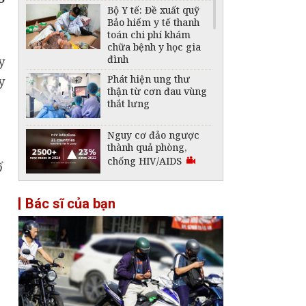
Bộ Y tế: Đề xuất quỹ
Bảo hiểm y tế thanh
toán chi phí khám
chữa bệnh y học gia
đình
Phát hiện ung thư
thận từ cơn đau vùng
thắt lưng
Nguy cơ đảo ngược
thành quả phòng,
chống HIV/AIDS
ổ
Liên tiếp cấp cứu các
Bác sĩ của bạn
ca bệnh nghi do rết,
ruồi chui vào tai
Vaccine ung thư Nga
có kết quả khả quan
bước đầu: Chuyên gia
ung bướu nói gì?
Không được thu thêm