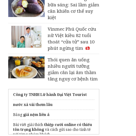
bữa sáng: Sai lầm giảm
cân khiến cơ thể suy
kiệt
Vinmec Phú Quốc cứu
nữ Việt kiều 82 tuổi
thoát “cửa tử” sau 10
phút ngừng tim
Thói quen ăn uống
nhiều người tưởng
giảm cân lại âm thầm
tăng nguy cơ bệnh tim
Công ty TNHH Lữ hành Đại Việt Tourist
nước xả vải thơm lâu
Bảng
giá nệm liên á
Bài viết giải thích
thiệp cưới online có thiếu
tôn trọng không
và cách gửi sao cho tinh tế
với từng nhóm khách.