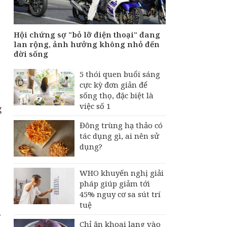
tiền của người bệnh
bảo hiểm y tế nếu
không khám theo yêu
cầu
Hội chứng sợ "bỏ lỡ điện thoại" đang
lan rộng, ảnh hưởng không nhỏ đến
Hội chứng sợ "bỏ lỡ
đời sống
điện thoại" đang lan
rộng, ảnh hưởng
5 thói quen buổi sáng
không nhỏ đến đời
cực kỳ đơn giản để
sống
sống thọ, đặc biệt là
việc số 1
g
Đông trùng hạ thảo có
tác dụng gì, ai nên sử
dụng?
WHO khuyến nghị giải
pháp giúp giảm tới
45% nguy cơ sa sút trí
tuệ
,
Chỉ ăn khoai lang vào