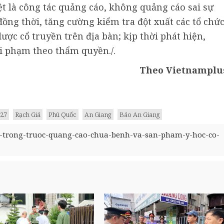
ệt là công tác quảng cáo, không quảng cáo sai sự
ồng thời, tăng cường kiểm tra đột xuất các tổ chức
ược cổ truyền trên địa bàn; kịp thời phát hiện,
i phạm theo thẩm quyền./.​
Theo Vietnamplu
27
Rạch Giá
Phú Quốc
An Giang
Báo An Giang
n-trong-truoc-quang-cao-chua-benh-va-san-pham-y-hoc-co-