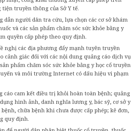
 tiện truyền thông của Sở Y tế.
ng dẫn người dân tra cứu, lựa chọn các cơ sở khám
thuốc và các sản phẩm chăm sóc sức khỏe bằng y
ẩm quyền cấp phép theo quy định.
đề nghị các địa phương đẩy mạnh tuyên truyền
cảnh giác đối với các nội dung quảng cáo dịch vụ
 sản phẩm chăm sóc sức khỏe bằng y học cổ truyền
 tuyến và môi trường Internet có dấu hiệu vi phạm
g cáo cam kết điều trị khỏi hoàn toàn bệnh; quảng
 dụng hình ảnh, danh nghĩa lương y, bác sỹ, cơ sở y
 bệnh, chữa bệnh khi chưa được cấp phép; kê đơn,
g quy định.
ền để người dân phân biệt thuốc cổ truyền, thuốc