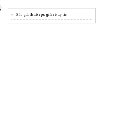
ệ
băng keo butyl chống thấm
Báo giá
thuê vps giá rẻ
uy tín
dịch vụ
thu mua đồ cũ hà nội
nhanh chóng
In hộp giấy tphcm
In tờ rơi quảng cáo
Kho phân phối
giấy rập quần áo
chất lượng
tự làm menu quán cafe
chuyên
in hộp giấy giá rẻ
cao cấp, chất lượng