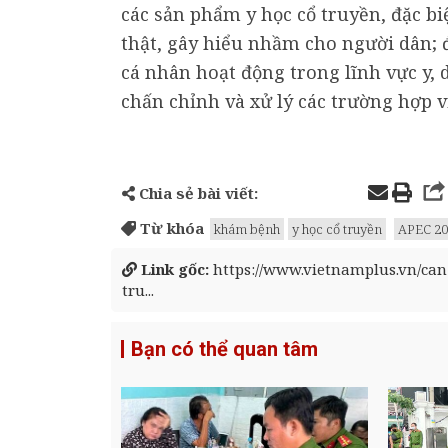
các sản phẩm y học cổ truyền, đặc bi
thật, gây hiểu nhầm cho người dân; đ
cá nhân hoạt động trong lĩnh vực y, d
chấn chỉnh và xử lý các trường hợp v
Chia sẻ bài viết:
Từ khóa
khám bệnh
y học cổ truyền
APEC 20
Link gốc:
https://www.vietnamplus.vn/ca
tru...
Bạn có thể quan tâm