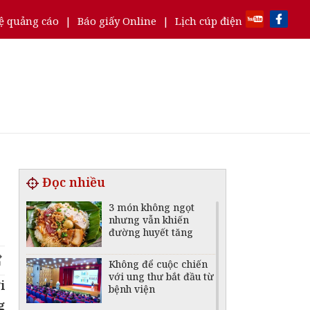
ệ quảng cáo
|
Báo giấy Online
|
Lịch cúp điện
Đọc nhiều
3 món không ngọt
nhưng vẫn khiến
đường huyết tăng
Không để cuộc chiến
với ung thư bắt đầu từ
i
bệnh viện
g