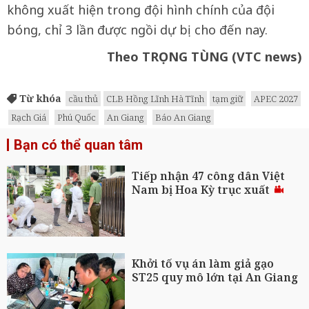
không xuất hiện trong đội hình chính của đội
bóng, chỉ 3 lần được ngồi dự bị cho đến nay.
Theo TRỌNG TÙNG (VTC news)
Từ khóa
cầu thủ
CLB Hồng Lĩnh Hà Tĩnh
tạm giữ
APEC 2027
Rạch Giá
Phú Quốc
An Giang
Báo An Giang
Bạn có thể quan tâm
Tiếp nhận 47 công dân Việt
Nam bị Hoa Kỳ trục xuất
Khởi tố vụ án làm giả gạo
ST25 quy mô lớn tại An Giang