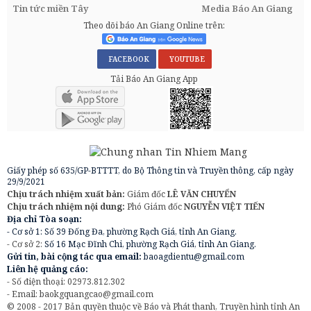
Tin tức miền Tây
Media Báo An Giang
Theo dõi báo An Giang Online trên:
FACEBOOK
YOUTUBE
Tải Báo An Giang App
Giấy phép số 635/GP-BTTTT, do Bộ Thông tin và Truyền thông, cấp ngày
29/9/2021
Chịu trách nhiệm xuất bản:
Giám đốc
LÊ VĂN CHUYỂN
Chịu trách nhiệm nội dung:
Phó Giám đốc
NGUYỄN VIỆT TIẾN
Địa chỉ Tòa soạn:
- Cơ sở 1: Số 39 Đống Đa, phường Rạch Giá, tỉnh An Giang.
- Cơ sở 2:
Số 16 Mạc Đĩnh Chi, phường Rạch Giá, tỉnh An Giang.
Gửi tin, bài cộng tác qua email:
baoagdientu@gmail.com
Liên hệ quảng cáo:
- Số điện thoại: 02973.812.302
- Email:
baokgquangcao@gmail.com
© 2008 - 2017 Bản quyền thuộc về Báo và Phát thanh, Truyền hình tỉnh An