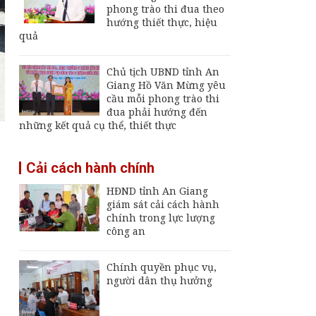
Giang
phong trào thi đua theo
hướng thiết thực, hiệu
Đội K92 quy tập thêm
quả
8 hài cốt liệt sĩ tại An
Giang
Chủ tịch UBND tỉnh An
Thường trực UBND
Giang Hồ Văn Mừng yêu
tỉnh An Giang yêu cầu
cầu mỗi phong trào thi
sớm đưa cảng biển
đua phải hướng đến
An Thới hoạt động trở
những kết quả cụ thể, thiết thực
lại
An Giang chốt hạn
Cải cách hành chính
vận hành nhà máy xử
lý rác Long Xuyên,
HĐND tỉnh An Giang
trễ sẽ thu hồi dự án
giám sát cải cách hành
chính trong lực lượng
công an
Chính quyền phục vụ,
người dân thụ hưởng