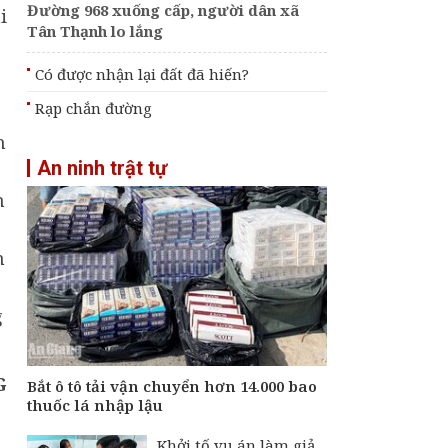
Đường 968 xuống cấp, người dân xã
i
Tân Thạnh lo lắng
Có được nhận lại đất đã hiến?
Rạp chắn đường
n
An ninh trật tự
n
h
g
G
Bắt ô tô tải vận chuyển hơn 14.000 bao
thuốc lá nhập lậu
Khởi tố vụ án làm giả