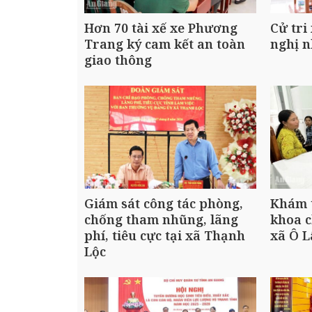
Hơn 70 tài xế xe Phương
Cử tri
Trang ký cam kết an toàn
nghị n
giao thông
Giám sát công tác phòng,
Khám 
chống tham nhũng, lãng
khoa 
phí, tiêu cực tại xã Thạnh
xã Ô 
Lộc