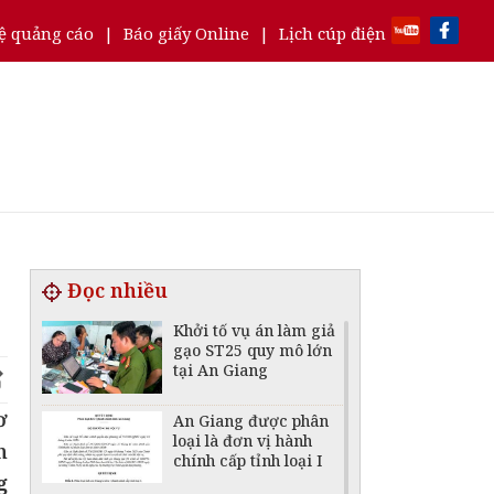
ệ quảng cáo
|
Báo giấy Online
|
Lịch cúp điện
Đọc nhiều
Khởi tố vụ án làm giả
gạo ST25 quy mô lớn
tại An Giang
ơ
An Giang được phân
loại là đơn vị hành
n
chính cấp tỉnh loại I
g