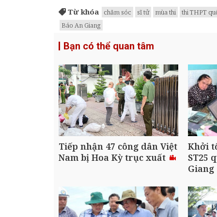
Từ khóa
chăm sóc
sĩ tử
mùa thi
thi THPT qu
Báo An Giang
Bạn có thể quan tâm
Tiếp nhận 47 công dân Việt
Khởi t
Nam bị Hoa Kỳ trục xuất
ST25 q
Giang