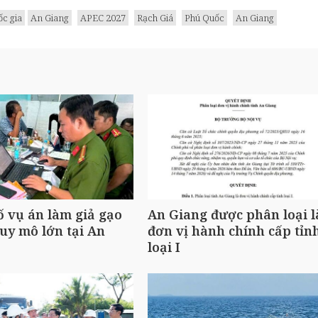
ốc gia
An Giang
APEC 2027
Rạch Giá
Phú Quốc
An Giang
ố vụ án làm giả gạo
An Giang được phân loại l
uy mô lớn tại An
đơn vị hành chính cấp tỉn
loại I