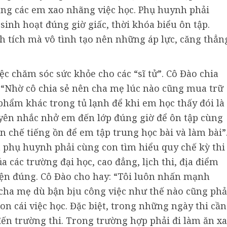
rạng các em xao nhãng việc học. Phụ huynh phải
inh hoạt đúng giờ giấc, thời khóa biểu ôn tập.
 tích mà vô tình tạo nên những áp lực, căng thẳn
ệc chăm sóc sức khỏe cho các “sĩ tử”. Cô Đào chia
: “Nhờ cô chia sẻ nên cha mẹ lúc nào cũng mua trữ
c phẩm khác trong tủ lạnh để khi em học thấy đói là
yên nhắc nhở em đến lớp đúng giờ để ôn tập cùng
n chế tiếng ồn để em tập trung học bài và làm bài”
à phụ huynh phải cùng con tìm hiểu quy chế kỳ thi
 các trường đại học, cao đẳng, lịch thi, địa điểm
iện đúng. Cô Đào cho hay: “Tôi luôn nhấn mạnh
 cha mẹ dù bận bịu công việc như thế nào cũng phả
n cái việc học. Đặc biệt, trong những ngày thi cần
đến trường thi. Trong trường hợp phải đi làm ăn xa