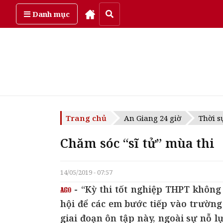
Thứ bảy, ngày 8/08/2026
Danh mục
Trang chủ
An Giang 24 giờ
Thời s
Chăm sóc “sĩ tử” mùa thi
14/05/2019 - 07:57
- “Kỳ thi tốt nghiệp THPT không
hội để các em bước tiếp vào trường 
giai đoạn ôn tập này, ngoài sự nỗ l