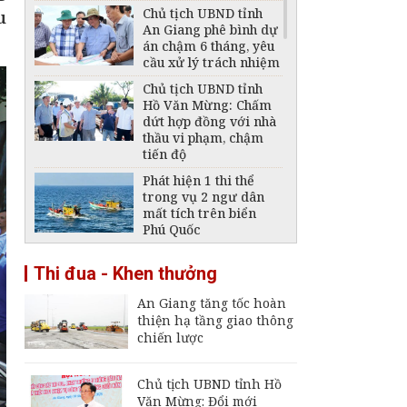
Chủ tịch UBND tỉnh
u
An Giang phê bình dự
án chậm 6 tháng, yêu
cầu xử lý trách nhiệm
Chủ tịch UBND tỉnh
Hồ Văn Mừng: Chấm
dứt hợp đồng với nhà
thầu vi phạm, chậm
tiến độ
Phát hiện 1 thi thể
trong vụ 2 ngư dân
mất tích trên biển
Phú Quốc
Thông báo ngừng,
Thi đua - Khen thưởng
giảm mức cung cấp
điện trên địa bàn tỉnh
An Giang tăng tốc hoàn
An Giang ngày 6 -
thiện hạ tầng giao thông
7/8/2026
chiến lược
Đại tá Nguyễn Việt
Thắng nhận nhiệm vụ
Chính ủy Bộ Chỉ huy
Chủ tịch UBND tỉnh Hồ
Quân sự tỉnh An
Văn Mừng: Đổi mới