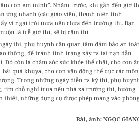
tâm con em mình”. Nnăm trước, khi gần đến giờ th
ản ứng nhanh (các giáo viên, thanh niên tình
ấy vì ngại trời mưa nên chưa đến trường thi. Bạn
ộn là trễ giờ thi, sẽ bị cấm thi.
ngày thi, phụ huynh cần quan tâm đảm bảo an toà
ao thông, để tránh tình trạng xảy ra tai nạn dẫn
. Đó còn là chăm sóc sức khỏe thể chất, cho con ă
ôn bài quá khuya, cho con vận động thể dục các môn
lượng. Trong những ngày diễn ra kỳ thi, phụ huyn
g, tìm chỗ nghỉ trưa nếu nhà xa trường thi, hướng
n thiết, những dụng cụ được phép mang vào phòn
Bài, ảnh: NGỌC GIAN