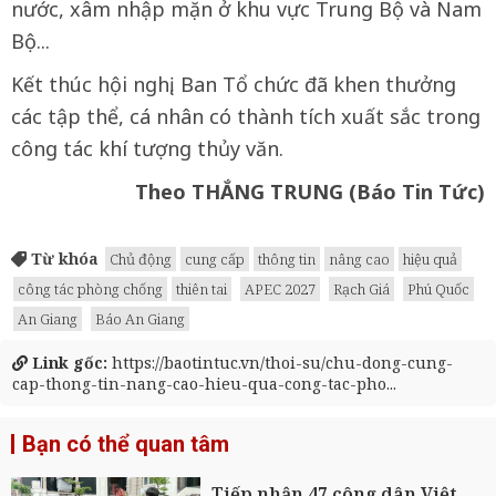
nước, xâm nhập mặn ở khu vực Trung Bộ và Nam
Bộ...
Kết thúc hội nghị, Ban Tổ chức đã khen thưởng
các tập thể, cá nhân có thành tích xuất sắc trong
công tác khí tượng thủy văn.
Theo THẮNG TRUNG (Báo Tin Tức)
Từ khóa
Chủ động
cung cấp
thông tin
nâng cao
hiệu quả
công tác phòng chống
thiên tai
APEC 2027
Rạch Giá
Phú Quốc
An Giang
Báo An Giang
Link gốc:
https://baotintuc.vn/thoi-su/chu-dong-cung-
cap-thong-tin-nang-cao-hieu-qua-cong-tac-pho...
Bạn có thể quan tâm
Tiếp nhận 47 công dân Việt