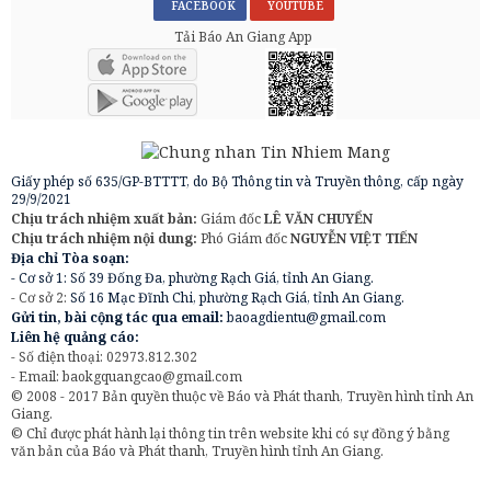
FACEBOOK
YOUTUBE
Tải Báo An Giang App
Giấy phép số 635/GP-BTTTT, do Bộ Thông tin và Truyền thông, cấp ngày
29/9/2021
Chịu trách nhiệm xuất bản:
Giám đốc
LÊ VĂN CHUYỂN
Chịu trách nhiệm nội dung:
Phó Giám đốc
NGUYỄN VIỆT TIẾN
Địa chỉ Tòa soạn:
- Cơ sở 1: Số 39 Đống Đa, phường Rạch Giá, tỉnh An Giang.
- Cơ sở 2:
Số 16 Mạc Đĩnh Chi, phường Rạch Giá, tỉnh An Giang.
Gửi tin, bài cộng tác qua email:
baoagdientu@gmail.com
Liên hệ quảng cáo:
- Số điện thoại: 02973.812.302
- Email:
baokgquangcao@gmail.com
© 2008 - 2017 Bản quyền thuộc về Báo và Phát thanh, Truyền hình tỉnh An
Giang.
© Chỉ được phát hành lại thông tin trên website khi có sự đồng ý bằng
văn bản của Báo và Phát thanh, Truyền hình tỉnh An Giang.