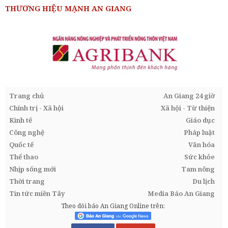
THƯƠNG HIỆU MẠNH AN GIANG
Trang chủ
An Giang 24 giờ
Chính trị - Xã hội
Xã hội - Từ thiện
Kinh tế
Giáo dục
Công nghệ
Pháp luật
Quốc tế
Văn hóa
Thể thao
Sức khỏe
Nhịp sống mới
Tam nông
Thời trang
Du lịch
Tin tức miền Tây
Media Báo An Giang
Theo dõi báo An Giang Online trên: