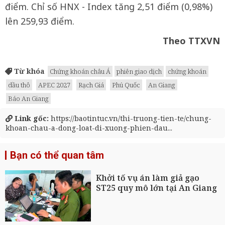
điểm. Chỉ số HNX - Index tăng 2,51 điểm (0,98%)
lên 259,93 điểm.
Theo TTXVN
Từ khóa
Chứng khoán châu Á
phiên giao dịch
chứng khoán
dầu thô
APEC 2027
Rạch Giá
Phú Quốc
An Giang
Báo An Giang
Link gốc:
https://baotintuc.vn/thi-truong-tien-te/chung-
khoan-chau-a-dong-loat-di-xuong-phien-dau...
Bạn có thể quan tâm
Khởi tố vụ án làm giả gạo
ST25 quy mô lớn tại An Giang