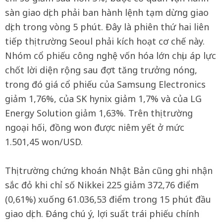
sàn giao dịch phải ban hành lệnh tạm dừng giao
dịch trong vòng 5 phút. Đây là phiên thứ hai liên
tiếp thị trường Seoul phải kích hoạt cơ chế này.
Nhóm cổ phiếu công nghệ vốn hóa lớn chịu áp lực
chốt lời diện rộng sau đợt tăng trưởng nóng,
trong đó giá cổ phiếu của Samsung Electronics
giảm 1,76%, của SK hynix giảm 1,7% và của LG
Energy Solution giảm 1,63%. Trên thị trường
ngoại hối, đồng won được niêm yết ở mức
1.501,45 won/USD.
Thị trường chứng khoán Nhật Bản cũng ghi nhận
sắc đỏ khi chỉ số Nikkei 225 giảm 372,76 điểm
(0,61%) xuống 61.036,53 điểm trong 15 phút đầu
giao dịch. Đáng chú ý, lợi suất trái phiếu chính