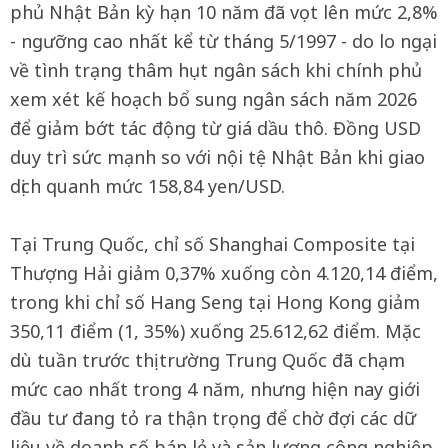
phủ Nhật Bản kỳ hạn 10 năm đã vọt lên mức 2,8%
- ngưỡng cao nhất kể từ tháng 5/1997 - do lo ngại
về tình trạng thâm hụt ngân sách khi chính phủ
xem xét kế hoạch bổ sung ngân sách năm 2026
để giảm bớt tác động từ giá dầu thô. Đồng USD
duy trì sức mạnh so với nội tệ Nhật Bản khi giao
dịch quanh mức 158,84 yen/USD.
Tại Trung Quốc, chỉ số Shanghai Composite tại
Thượng Hải giảm 0,37% xuống còn 4.120,14 điểm,
trong khi chỉ số Hang Seng tại Hong Kong giảm
350,11 điểm (1, 35%) xuống 25.612,62 điểm. Mặc
dù tuần trước thị trường Trung Quốc đã chạm
mức cao nhất trong 4 năm, nhưng hiện nay giới
đầu tư đang tỏ ra thận trọng để chờ đợi các dữ
liệu về doanh số bán lẻ và sản lượng công nghiệp