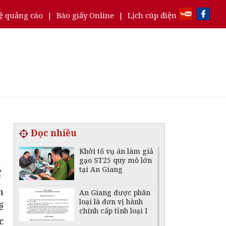
ệ quảng cáo
|
Báo giấy Online
|
Lịch cúp điện
Đọc nhiều
Khởi tố vụ án làm giả
gạo ST25 quy mô lớn
tại An Giang
h
An Giang được phân
loại là đơn vị hành
ể
chính cấp tỉnh loại I
c