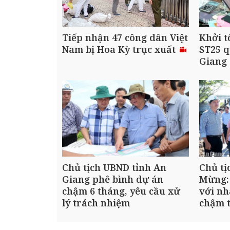
Tiếp nhận 47 công dân Việt
Khởi t
Nam bị Hoa Kỳ trục xuất
ST25 q
Giang
Chủ tịch UBND tỉnh An
Chủ tị
Giang phê bình dự án
Mừng:
chậm 6 tháng, yêu cầu xử
với nh
lý trách nhiệm
chậm t