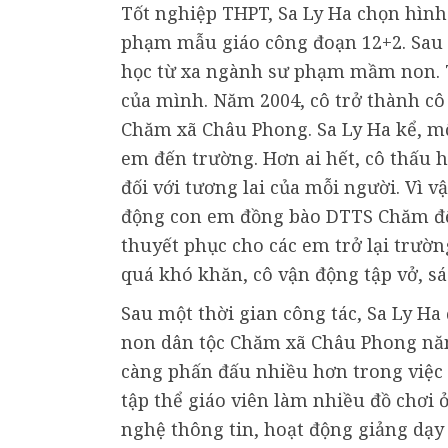
Tốt nghiệp THPT, Sa Ly Ha chọn hình 
phạm mẫu giáo công đoạn 12+2. Sau lớ
học từ xa ngành sư phạm mầm non. T
của mình. Năm 2004, cô trở thành cô
Chăm xã Châu Phong. Sa Ly Ha kể, m
em đến trường. Hơn ai hết, cô thấu h
đối với tương lai của mỗi người. Vì 
động con em đồng bào DTTS Chăm đế
thuyết phục cho các em trở lại trườ
quá khó khăn, cô vận động tập vở, s
Sau một thời gian công tác, Sa Ly 
non dân tộc Chăm xã Châu Phong năm 
càng phấn đấu nhiều hơn trong việc 
tập thể giáo viên làm nhiều đồ chơi
nghệ thông tin, hoạt động giảng dạ