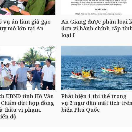
ố vụ án làm giả gạo
An Giang được phân loại l
uy mô lớn tại An
đơn vị hành chính cấp tỉn
loại I
ch UBND tỉnh Hồ Văn
Phát hiện 1 thi thể trong
 Chấm dứt hợp đồng
vụ 2 ngư dân mất tích trê
à thầu vi phạm,
biển Phú Quốc
iến độ