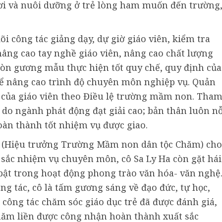
chơi và nuôi dưỡng ở trẻ lòng ham muốn đến trường
i công tác giảng dạy, dự giờ giáo viên, kiểm tra
âng cao tay nghề giáo viên, nâng cao chất lượng
 còn gương mẫu thực hiện tốt quy chế, quy định của
 để nâng cao trình độ chuyên môn nghiệp vụ. Quản
n của giáo viên theo Điều lệ trường mầm non. Tha
i do ngành phát động đạt giải cao; bản thân luôn n
àn thành tốt nhiệm vụ được giao.
n (Hiệu trưởng Trường Mầm non dân tộc Chăm) cho
t sắc nhiệm vụ chuyên môn, cô Sa Ly Ha còn gặt hái
 bật trong hoạt động phong trào văn hóa- văn nghệ
ng tác, cô là tấm gương sáng về đạo đức, tự học,
 công tác chăm sóc giáo dục trẻ đã được đánh giá,
5 năm liền được công nhận hoàn thành xuất sắc