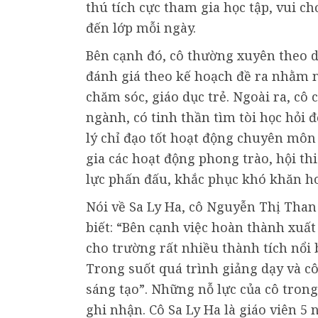
thú tích cực tham gia học tập, vui 
đến lớp mỗi ngày.
Bên cạnh đó, cô thường xuyên theo dõ
đánh giá theo kế hoạch đề ra nhằm n
chăm sóc, giáo dục trẻ. Ngoài ra, cô
ngành, có tinh thần tìm tòi học hỏi
lý chỉ đạo tốt hoạt động chuyên mô
gia các hoạt động phong trào, hội th
lực phấn đấu, khắc phục khó khăn ho
Nói về Sa Ly Ha, cô Nguyễn Thị Tha
biết: “Bên cạnh việc hoàn thành xuấ
cho trường rất nhiều thành tích nổi
Trong suốt quá trình giảng dạy và cô
sáng tạo”. Những nỗ lực của cô trong
ghi nhận. Cô Sa Ly Ha là giáo viên 