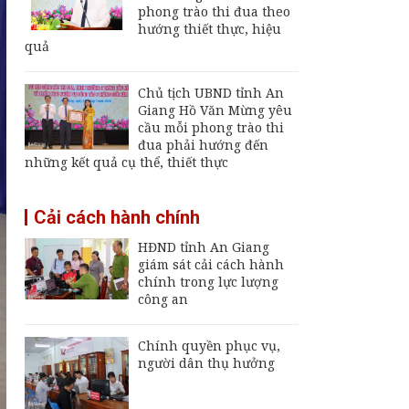
Giang
phong trào thi đua theo
hướng thiết thực, hiệu
Thường trực UBND
quả
tỉnh An Giang yêu cầu
sớm đưa cảng biển
An Thới hoạt động trở
Chủ tịch UBND tỉnh An
lại
Giang Hồ Văn Mừng yêu
An Giang chốt hạn
cầu mỗi phong trào thi
vận hành nhà máy xử
đua phải hướng đến
lý rác Long Xuyên,
những kết quả cụ thể, thiết thực
trễ sẽ thu hồi dự án
Thông báo ngừng,
Cải cách hành chính
giảm mức cung cấp
điện trên địa bàn tỉnh
HĐND tỉnh An Giang
An Giang từ ngày 8
giám sát cải cách hành
đến 9/8/2026
chính trong lực lượng
công an
Chính quyền phục vụ,
người dân thụ hưởng