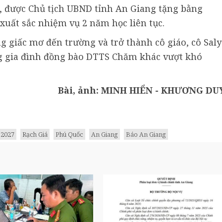
nh, được Chủ tịch UBND tỉnh An Giang tặng bằng
xuất sắc nhiệm vụ 2 năm học liên tục.
 giấc mơ đến trường và trở thành cô giáo, cô Saly
g gia đình đồng bào DTTS Chăm khác vượt khó
Bài, ảnh: MINH HIỂN - KHƯƠNG DU
 2027
Rạch Giá
Phú Quốc
An Giang
Báo An Giang