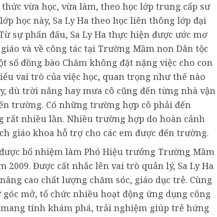
thức vừa học, vừa làm, theo học lớp trung cấp sư
p học này, Sa Ly Ha theo học liên thông lớp đại
ừ sự phấn đấu, Sa Ly Ha thực hiện được ước mơ
 giáo và về công tác tại Trường Mầm non Dân tộc
ột số đồng bào Chăm không đặt nặng việc cho con
iểu vai trò của việc học, quan trọng như thế nào
vậy, dù trời nắng hay mưa cô cũng đến từng nhà vận
n trường. Có những trường hợp cô phải đến
ng rất nhiều lần. Nhiều trường hợp do hoàn cảnh
ách giáo khoa hỗ trợ cho các em được đến trường.
Ha được bổ nhiệm làm Phó Hiệu trưởng Trường Mầm
2009. Được cất nhắc lên vai trò quản lý, Sa Ly Ha
nâng cao chất lượng chăm sóc, giáo dục trẻ. Cùng
 ở góc mở, tổ chức nhiều hoạt động ứng dụng công
y mang tính khám phá, trải nghiệm giúp trẻ hứng