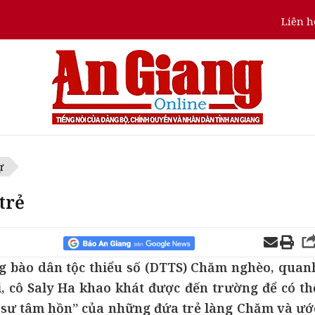
Liên h
ự
trẻ
ng bào dân tộc thiểu số (DTTS) Chăm nghèo, quan
 cô Saly Ha khao khát được đến trường để có th
ỹ sư tâm hồn” của những đứa trẻ làng Chăm và ướ