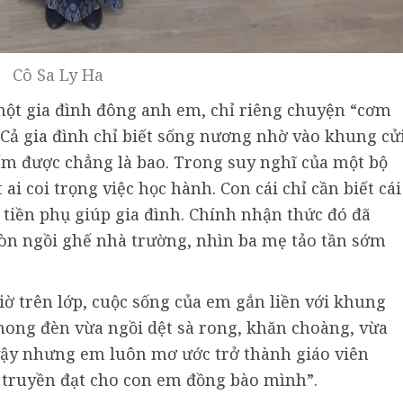
Cô Sa Ly Ha
 một gia đình đông anh em, chỉ riêng chuyện “cơm
. Cả gia đình chỉ biết sống nương nhờ vào khung cửi
m được chẳng là bao. Trong suy nghĩ của một bộ
i coi trọng việc học hành. Con cái chỉ cần biết cái
m tiền phụ giúp gia đình. Chính nhận thức đó đã
còn ngồi ghế nhà trường, nhìn ba mẹ tảo tần sớm
iờ trên lớp, cuộc sống của em gắn liền với khung
chong đèn vừa ngồi dệt sà rong, khăn choàng, vừa
à vậy nhưng em luôn mơ ước trở thành giáo viên
truyền đạt cho con em đồng bào mình”.