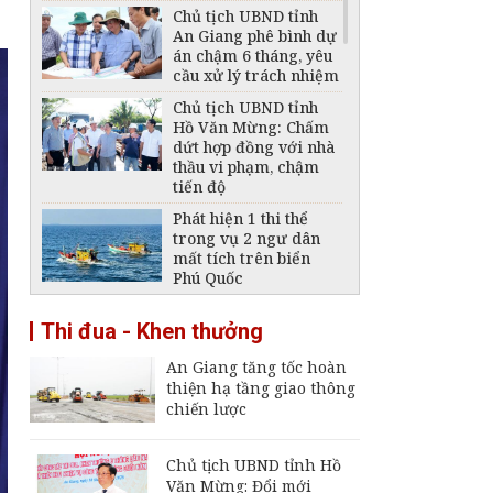
Chủ tịch UBND tỉnh
An Giang phê bình dự
án chậm 6 tháng, yêu
cầu xử lý trách nhiệm
Chủ tịch UBND tỉnh
Hồ Văn Mừng: Chấm
dứt hợp đồng với nhà
thầu vi phạm, chậm
tiến độ
Phát hiện 1 thi thể
trong vụ 2 ngư dân
mất tích trên biển
Phú Quốc
Thông báo ngừng,
Thi đua - Khen thưởng
giảm mức cung cấp
điện trên địa bàn tỉnh
An Giang tăng tốc hoàn
An Giang ngày 6 -
thiện hạ tầng giao thông
7/8/2026
chiến lược
Đại tá Nguyễn Việt
Thắng nhận nhiệm vụ
Chính ủy Bộ Chỉ huy
Chủ tịch UBND tỉnh Hồ
Quân sự tỉnh An
Văn Mừng: Đổi mới