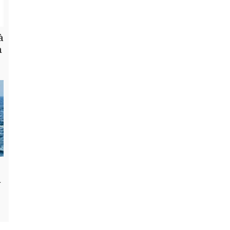
à
h
n