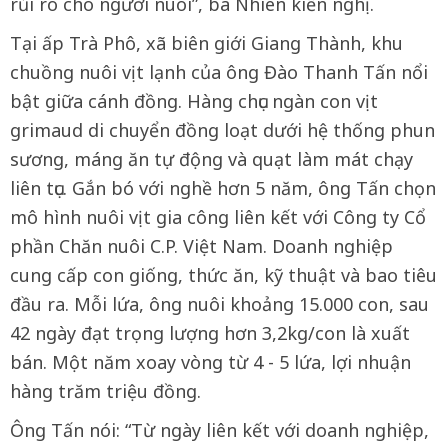
rủi ro cho người nuôi”, bà Nhiên kiến nghị.
Tại ấp Trà Phô, xã biên giới Giang Thành, khu
chuồng nuôi vịt lạnh của ông Đào Thanh Tấn nổi
bật giữa cánh đồng. Hàng chục ngàn con vịt
grimaud di chuyển đồng loạt dưới hệ thống phun
sương, máng ăn tự động và quạt làm mát chạy
liên tục. Gắn bó với nghề hơn 5 năm, ông Tấn chọn
mô hình nuôi vịt gia công liên kết với Công ty Cổ
phần Chăn nuôi C.P. Việt Nam. Doanh nghiệp
cung cấp con giống, thức ăn, kỹ thuật và bao tiêu
đầu ra. Mỗi lứa, ông nuôi khoảng 15.000 con, sau
42 ngày đạt trọng lượng hơn 3,2kg/con là xuất
bán. Một năm xoay vòng từ 4 - 5 lứa, lợi nhuận
hàng trăm triệu đồng.
Ông Tấn nói: “Từ ngày liên kết với doanh nghiệp,