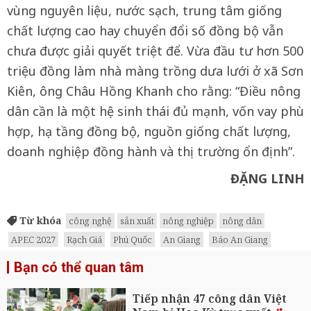
vùng nguyên liệu, nước sạch, trung tâm giống
chất lượng cao hay chuyển đổi số đồng bộ vẫn
chưa được giải quyết triệt để. Vừa đầu tư hơn 500
triệu đồng làm nhà màng trồng dưa lưới ở xã Sơn
Kiên, ông Châu Hồng Khanh cho rằng: “Điều nông
dân cần là một hệ sinh thái đủ mạnh, vốn vay phù
hợp, hạ tầng đồng bộ, nguồn giống chất lượng,
doanh nghiệp đồng hành và thị trường ổn định”.
ĐẶNG LINH
Từ khóa
công nghệ
sản xuất
nông nghiệp
nông dân
APEC 2027
Rạch Giá
Phú Quốc
An Giang
Báo An Giang
Bạn có thể quan tâm
Tiếp nhận 47 công dân Việt