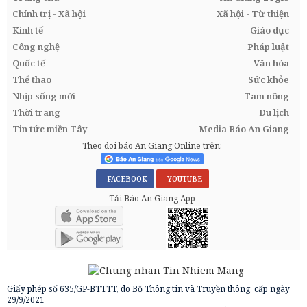
Chính trị - Xã hội
Xã hội - Từ thiện
Kinh tế
Giáo dục
Công nghệ
Pháp luật
Quốc tế
Văn hóa
Thể thao
Sức khỏe
Nhịp sống mới
Tam nông
Thời trang
Du lịch
Tin tức miền Tây
Media Báo An Giang
Theo dõi báo An Giang Online trên:
FACEBOOK
YOUTUBE
Tải Báo An Giang App
Giấy phép số 635/GP-BTTTT, do Bộ Thông tin và Truyền thông, cấp ngày
29/9/2021