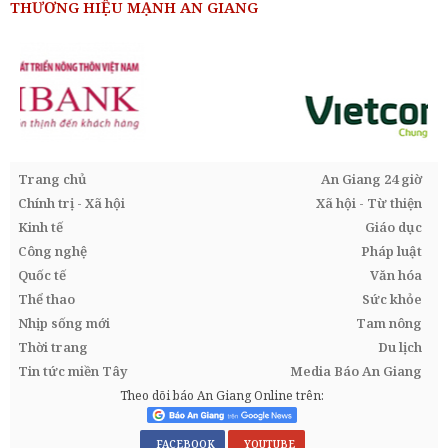
THƯƠNG HIỆU MẠNH AN GIANG
Trang chủ
An Giang 24 giờ
Chính trị - Xã hội
Xã hội - Từ thiện
Kinh tế
Giáo dục
Công nghệ
Pháp luật
Quốc tế
Văn hóa
Thể thao
Sức khỏe
Nhịp sống mới
Tam nông
Thời trang
Du lịch
Tin tức miền Tây
Media Báo An Giang
Theo dõi báo An Giang Online trên:
FACEBOOK
YOUTUBE