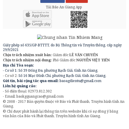
Tải Báo An Giang App
Giấy phép số 635/GP-BTTTT, do Bộ Thông tin và Truyền thông, cấp ngày
29/9/2021
Chịu trách nhiệm xuất bản:
Giám đốc
LÊ VĂN CHUYỂN
Chịu trách nhiệm nội dung:
Phó Giám đốc
NGUYỄN VIỆT TIẾN
Địa chỉ Tòa soạn:
- Cơ sở 1: Số 39 Đống Đa, phường Rạch Giá, tỉnh An Giang.
- Cơ sở 2:
Số 16 Mạc Đĩnh Chi, phường Rạch Giá, tỉnh An Giang.
Gửi tin, bài cộng tác qua email:
baoagdientu@gmail.com
Liên hệ quảng cáo:
- Số điện thoại: 02973.812.302
- Email:
baokgquangcao@gmail.com
© 2008 - 2017 Bản quyền thuộc về Báo và Phát thanh, Truyền hình tỉnh An
Giang.
© Chỉ được phát hành lại thông tin trên website khi có sự đồng ý bằng
văn bản của Báo và Phát thanh, Truyền hình tỉnh An Giang.