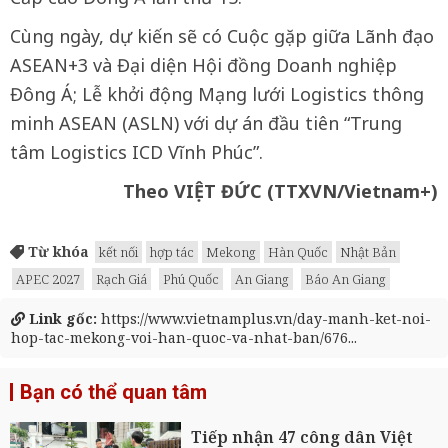
Cùng ngày, dự kiến sẽ có Cuộc gặp giữa Lãnh đạo
ASEAN+3 và Đại diện Hội đồng Doanh nghiệp
Đông Á; Lễ khởi động Mạng lưới Logistics thông
minh ASEAN (ASLN) với dự án đầu tiên “Trung
tâm Logistics ICD Vĩnh Phúc”.
Theo VIỆT ĐỨC (TTXVN/Vietnam+)
Từ khóa
kết nối
hợp tác
Mekong
Hàn Quốc
Nhật Bản
APEC 2027
Rạch Giá
Phú Quốc
An Giang
Báo An Giang
Link gốc:
https://www.vietnamplus.vn/day-manh-ket-noi-
hop-tac-mekong-voi-han-quoc-va-nhat-ban/676...
Bạn có thể quan tâm
Tiếp nhận 47 công dân Việt