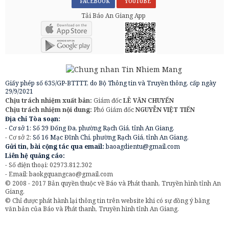
FACEBOOK
YOUTUBE
Tải Báo An Giang App
Giấy phép số 635/GP-BTTTT, do Bộ Thông tin và Truyền thông, cấp ngày
29/9/2021
Chịu trách nhiệm xuất bản:
Giám đốc
LÊ VĂN CHUYỂN
Chịu trách nhiệm nội dung:
Phó Giám đốc
NGUYỄN VIỆT TIẾN
Địa chỉ Tòa soạn:
- Cơ sở 1: Số 39 Đống Đa, phường Rạch Giá, tỉnh An Giang.
- Cơ sở 2:
Số 16 Mạc Đĩnh Chi, phường Rạch Giá, tỉnh An Giang.
Gửi tin, bài cộng tác qua email:
baoagdientu@gmail.com
Liên hệ quảng cáo:
- Số điện thoại: 02973.812.302
- Email:
baokgquangcao@gmail.com
© 2008 - 2017 Bản quyền thuộc về Báo và Phát thanh, Truyền hình tỉnh An
Giang.
© Chỉ được phát hành lại thông tin trên website khi có sự đồng ý bằng
văn bản của Báo và Phát thanh, Truyền hình tỉnh An Giang.