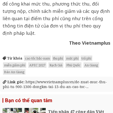
để công khai mức thu, phương thức thu, đối
tượng nộp, chính sách miễn giảm và các quy định
liên quan tại điểm thu phí cũng như trên cổng
thông tin điện tử của đơn vị thu phí theo quy
định pháp luật.
Theo Vietnamplus
Từ khóa
cao tốc bắc-nam
thu phí
mức phí
trả phí
miễn giảm phí
APEC 2027
Rạch Giá
Phú Quốc
An Giang
Báo An Giang
Link gốc:
https://www.vietnamplus.vn/de-xuat-muc-thu-
phi-tu-900-1300-dongkm-tai-13-du-an-cao-toc-...
Bạn có thể quan tâm
Tiếp nhận 47 công dân Việt