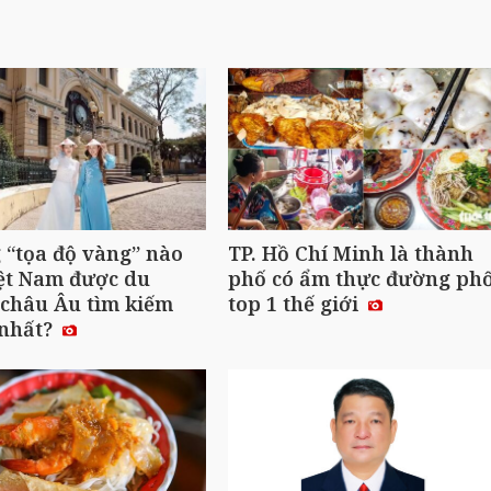
“tọa độ vàng” nào
TP. Hồ Chí Minh là thành
ệt Nam được du
phố có ẩm thực đường ph
châu Âu tìm kiếm
top 1 thế giới
 nhất?