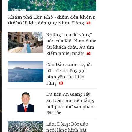
tỏa tinh hoa ẩm thực
Nam Bộ
Khám phá Hòn Khô - điểm đến không
Bún giấm nuốc Huế:
thể bỏ lỡ khi đến Quy Nhơn Đông
Món lạ hút du khách
Những “tọa độ vàng”
nào của Việt Nam được
TP. Hồ Chí Minh là
du khách châu Âu tìm
thành phố có ẩm thực
kiếm nhiều nhất?
đường phố top 1 thế
giới
Côn Đảo xanh - ký ức
bất tử và tiếng gọi
bình yên của biển
rừng
Du lịch An Giang lấy
an toàn làm nền tảng,
bứt phá nhờ sản phẩm
đặc sắc
Lâm Đồng: Độc đáo
ngôi làng hình bát