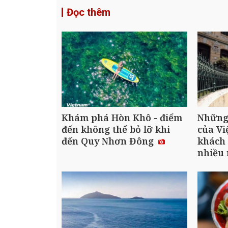
Đọc thêm
Khám phá Hòn Khô - điểm
Những 
đến không thể bỏ lỡ khi
của Vi
đến Quy Nhơn Đông
khách 
nhiều