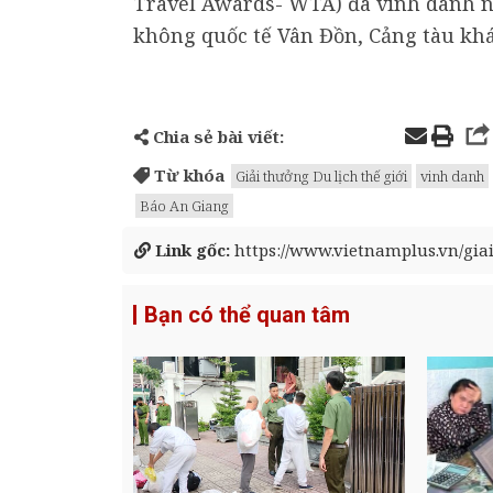
Travel Awards- WTA) đã vinh danh n
không quốc tế Vân Đồn, Cảng tàu kh
Chia sẻ bài viết:
Từ khóa
Giải thưởng Du lịch thế giới
vinh danh
Báo An Giang
Link gốc:
https://www.vietnamplus.vn/giai
Bạn có thể quan tâm