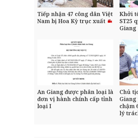
Tiếp nhận 47 công dân Việt
Khởi t
Nam bị Hoa Kỳ trục xuất
ST25 q
Giang
An Giang được phân loại là
Chủ tị
đơn vị hành chính cấp tỉnh
Giang 
loại I
chậm 6
lý trá