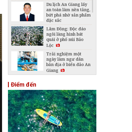
Du lịch An Giang lấy
an toàn làm nền tảng,
bứt phá nhờ sản phẩm
đặc sắc
Lâm Đồng: Độc đáo
ngôi làng hình bát
quái ở phố núi Bảo
Lộc
Trải nghiệm một
ngày làm ngư dân
bản địa ở biển đảo An
Giang
Côn Đảo xanh - ký ức
Điểm đến
bất tử và tiếng gọi
bình yên của biển
rừng
Việt Nam lần đầu vào
danh sách quốc gia
tốt nhất để người Mỹ
nghỉ hưu
Bún kèn Hà Tiên lan