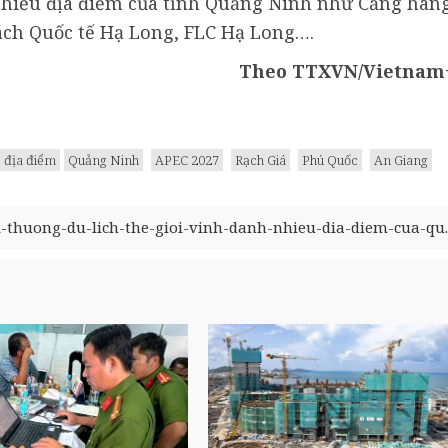
hiều địa điểm của tỉnh Quảng Ninh như Cảng hàn
ách Quốc tế Hạ Long, FLC Hạ Long….
Theo TTXVN/Vietnam
địa điểm
Quảng Ninh
APEC 2027
Rạch Giá
Phú Quốc
An Giang
-thuong-du-lich-the-gioi-vinh-danh-nhieu-dia-diem-cua-qu..