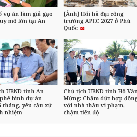
ố vụ án làm giả gạo
[Ảnh] Hối hả đại công
uy mô lớn tại An
trường APEC 2027 ở Phú
Quốc
ch UBND tỉnh An
Chủ tịch UBND tỉnh Hồ Vă
phê bình dự án
Mừng: Chấm dứt hợp đồn
 tháng, yêu cầu xử
với nhà thầu vi phạm,
ch nhiệm
chậm tiến độ