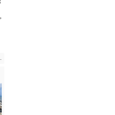
g
+
.