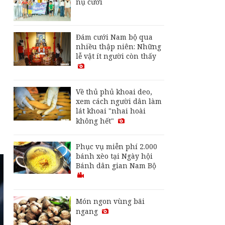
nụ cười
thời công nghệ
Đám cưới Nam bộ qua
nhiều thập niên: Những
lễ vật ít người còn thấy
Về thủ phủ khoai deo,
xem cách người dân làm
lát khoai "nhai hoài
không hết"
Phục vụ miễn phí 2.000
bánh xèo tại Ngày hội
Bánh dân gian Nam Bộ
Món ngon vùng bãi
ngang