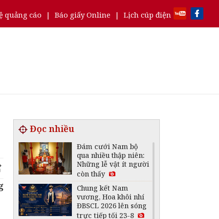
ệ quảng cáo
|
Báo giấy Online
|
Lịch cúp điện
Đọc nhiều
Đám cưới Nam bộ
qua nhiều thập niên:
Những lễ vật ít người
còn thấy
g
Chung kết Nam
vương, Hoa khôi nhí
ĐBSCL 2026 lên sóng
trực tiếp tối 23-8