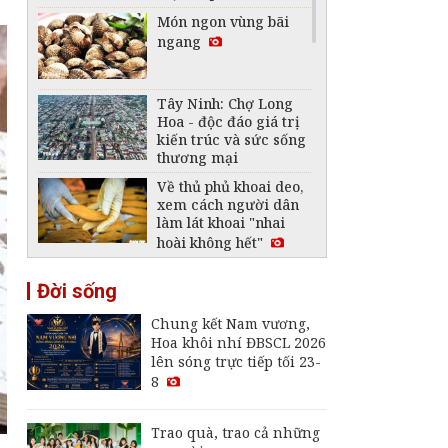
Món ngon vùng bãi
ngang
Tây Ninh: Chợ Long
Hoa - độc đáo giá trị
kiến trúc và sức sống
thương mại
Về thủ phủ khoai deo,
xem cách người dân
làm lát khoai "nhai
hoài không hết"
Phục vụ miễn phí
Đời sống
2.000 bánh xèo tại
Ngày hội Bánh dân
Chung kết Nam vương,
gian Nam Bộ
Hoa khôi nhí ĐBSCL 2026
Trao quà, trao cả
lên sóng trực tiếp tối 23-
những nụ cười
8
Trao quà, trao cả những
Cùng con đọc sách