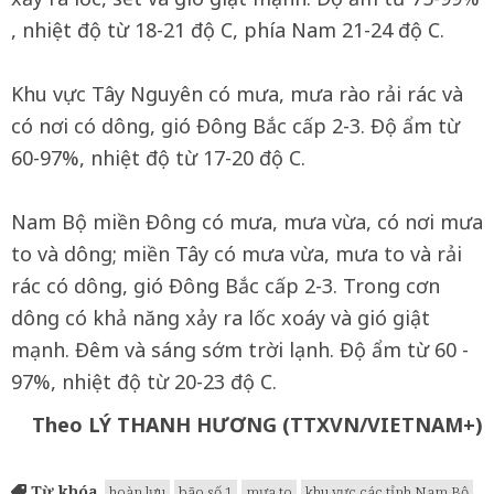
, nhiệt độ từ 18-21 độ C, phía Nam 21-24 độ C.
Khu vực Tây Nguyên có mưa, mưa rào rải rác và
có nơi có dông, gió Đông Bắc cấp 2-3. Độ ẩm từ
60-97%, nhiệt độ từ 17-20 độ C.
Nam Bộ miền Đông có mưa, mưa vừa, có nơi mưa
to và dông; miền Tây có mưa vừa, mưa to và rải
rác có dông, gió Đông Bắc cấp 2-3. Trong cơn
dông có khả năng xảy ra lốc xoáy và gió giật
mạnh. Đêm và sáng sớm trời lạnh. Độ ẩm từ 60 -
97%, nhiệt độ từ 20-23 độ C.
Theo LÝ THANH HƯƠNG (TTXVN/VIETNAM+)
Từ khóa
hoàn lưu
bão số 1
mưa to
khu vực các tỉnh Nam Bộ