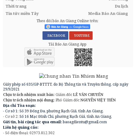
Thời trang
Du lịch
Tin tức miền Tây
Media Báo An Giang
Theo dõi báo An Giang Online trên:
FACEBOOK
YOUTUBE
Tải Báo An Giang App
Giấy phép số 635/GP-BTTTT, do Bộ Thông tin và Truyền thông, cấp ngày
29/9/2021
Chịu trách nhiệm xuất bản:
Giám đốc
LÊ VĂN CHUYỂN
Chịu trách nhiệm nội dung:
Phó Giám đốc
NGUYỄN VIỆT TIẾN
Địa chỉ Tòa soạn:
- Cơ sở 1: Số 39 Đống Đa, phường Rạch Giá, tỉnh An Giang.
- Cơ sở 2:
Số 16 Mạc Đĩnh Chi, phường Rạch Giá, tỉnh An Giang.
Gửi tin, bài cộng tác qua email:
baoagdientu@gmail.com
Liên hệ quảng cáo:
- Số điện thoại: 02973.812.302