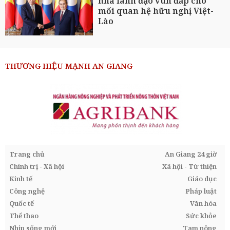
nhà lãnh đạo vun đắp cho
mối quan hệ hữu nghị Việt-
Lào
THƯƠNG HIỆU MẠNH AN GIANG
Trang chủ
An Giang 24 giờ
Chính trị - Xã hội
Xã hội - Từ thiện
Kinh tế
Giáo dục
Công nghệ
Pháp luật
Quốc tế
Văn hóa
Thể thao
Sức khỏe
Nhịp sống mới
Tam nông