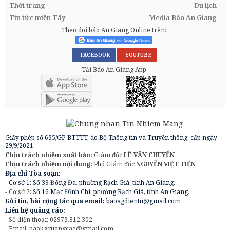
Thời trang
Du lịch
Tin tức miền Tây
Media Báo An Giang
Theo dõi báo An Giang Online trên:
FACEBOOK
YOUTUBE
Tải Báo An Giang App
Giấy phép số 635/GP-BTTTT, do Bộ Thông tin và Truyền thông, cấp ngày
29/9/2021
Chịu trách nhiệm xuất bản:
Giám đốc
LÊ VĂN CHUYỂN
Chịu trách nhiệm nội dung:
Phó Giám đốc
NGUYỄN VIỆT TIẾN
Địa chỉ Tòa soạn:
- Cơ sở 1: Số 39 Đống Đa, phường Rạch Giá, tỉnh An Giang.
- Cơ sở 2:
Số 16 Mạc Đĩnh Chi, phường Rạch Giá, tỉnh An Giang.
Gửi tin, bài cộng tác qua email:
baoagdientu@gmail.com
Liên hệ quảng cáo:
- Số điện thoại: 02973.812.302
- Email:
baokgquangcao@gmail.com