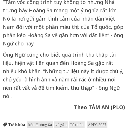
“Tầm vóc công trình tuy không to nhưng Nhà
trưng bày Hoàng Sa mang một ý nghĩa rất lớn.
Nó là nơi gửi gắm tình cảm của nhân dân Việt
Nam đối với một phần máu thịt của Tổ quốc, góp
phần kéo Hoàng Sa về gần hơn với đất liền” - ông
Ngữ cho hay.
Ông Ngữ cũng cho biết quá trình thu thập tài
liệu, hiện vật liên quan đến Hoàng Sa gặp rất
nhiều khó khăn. “Những tư liệu này ít được chú ý,
chủ yếu là hình ảnh và nằm rải rác ở nhiều nơi
nên rất vất vả để tìm kiếm, thu thập” - ông Ngữ
nói.
Theo TÂM AN (PLO)
Từ khóa
kéo Hoàng Sa
về gần
Tổ quốc
APEC 2027