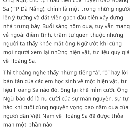
Ông Ngữ, chủ tịch đầu tiên của huyện đảo Hoàng
Sa (TP Đà Nẵng), chính là một trong những người
lên ý tưởng và đặt viên gạch đầu tiên xây dựng
nhà trưng bày. Buổi sáng hôm qua, tuy vẫn mang
vẻ ngoài điềm tĩnh, trầm tư quen thuộc nhưng
người ta thấy khóe mắt ông Ngữ ướt khi cùng
mọi người xem lại những hiện vật, tư liệu quý giá
về Hoàng Sa.
Thi thoảng nghe thấy những tiếng “á”, “ố” hay lời
bàn tán của các em học sinh về một hiện vật, tư
liệu Hoàng Sa nào đó, ông lại khẽ mỉm cười. Ông
Ngữ bảo đó là nụ cười của sự mãn nguyện, sự tự
hào khi cuối cùng nguyện vọng bao năm qua của
người dân Việt Nam về Hoàng Sa đã được thỏa
mãn một phần nào.