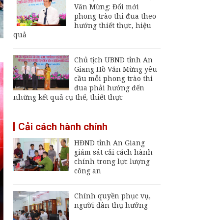
7/8/2026
Văn Mừng: Đổi mới
phong trào thi đua theo
An Giang được phân
hướng thiết thực, hiệu
loại là đơn vị hành
quả
chính cấp tỉnh loại I
Đại tá Nguyễn Việt
Chủ tịch UBND tỉnh An
Thắng nhận nhiệm vụ
Giang Hồ Văn Mừng yêu
Chính ủy Bộ Chỉ huy
cầu mỗi phong trào thi
Quân sự tỉnh An
đua phải hướng đến
Giang
những kết quả cụ thể, thiết thực
Khai mạc Ngày hội
Bánh dân gian Nam
Cải cách hành chính
Bộ - An Giang
HĐND tỉnh An Giang
giám sát cải cách hành
chính trong lực lượng
công an
Chính quyền phục vụ,
người dân thụ hưởng