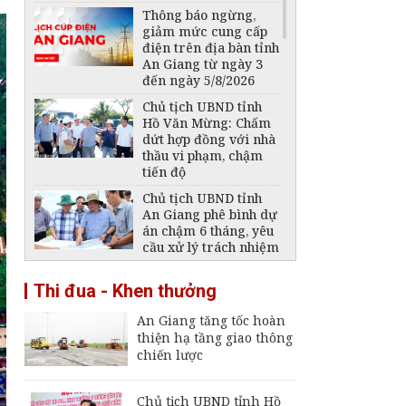
Thông báo ngừng,
giảm mức cung cấp
điện trên địa bàn tỉnh
An Giang từ ngày 3
đến ngày 5/8/2026
Chủ tịch UBND tỉnh
Hồ Văn Mừng: Chấm
dứt hợp đồng với nhà
thầu vi phạm, chậm
tiến độ
Chủ tịch UBND tỉnh
An Giang phê bình dự
án chậm 6 tháng, yêu
cầu xử lý trách nhiệm
Phát hiện 1 thi thể
Thi đua - Khen thưởng
trong vụ 2 ngư dân
mất tích trên biển
An Giang tăng tốc hoàn
Phú Quốc
thiện hạ tầng giao thông
Thông báo ngừng,
chiến lược
giảm mức cung cấp
điện trên địa bàn tỉnh
An Giang ngày 6 -
Chủ tịch UBND tỉnh Hồ