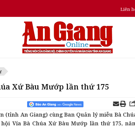
Liên h
ự
húa Xứ Bàu Mướp lần thứ 175
n (tỉnh An Giang) cùng Ban Quản lý miễu Bà Chú
 hội Vía Bà Chúa Xứ Bàu Mướp lần thứ 175, nă