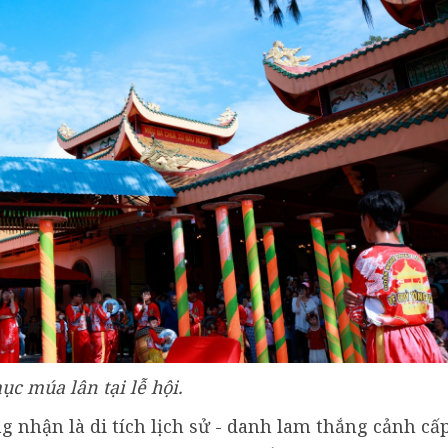
ục múa lân tại lễ hội.
nhận là di tích lịch sử - danh lam thắng cảnh cấ