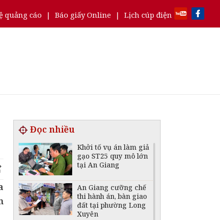
ệ quảng cáo
|
Báo giấy Online
|
Lịch cúp điện
Đọc nhiều
Khởi tố vụ án làm giả
gạo ST25 quy mô lớn
tại An Giang
a
An Giang cưỡng chế
thi hành án, bàn giao
m
đất tại phường Long
Xuyên