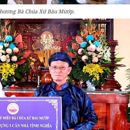
 hương Bà Chúa Xứ Bàu Mướp.