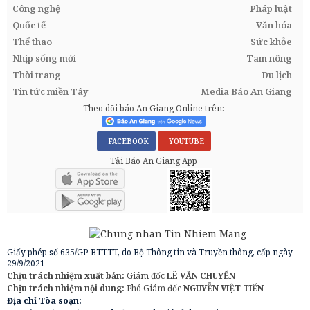
Công nghệ
Pháp luật
Quốc tế
Văn hóa
Thể thao
Sức khỏe
Nhịp sống mới
Tam nông
Thời trang
Du lịch
Tin tức miền Tây
Media Báo An Giang
Theo dõi báo An Giang Online trên:
FACEBOOK
YOUTUBE
Tải Báo An Giang App
Giấy phép số 635/GP-BTTTT, do Bộ Thông tin và Truyền thông, cấp ngày
29/9/2021
Chịu trách nhiệm xuất bản:
Giám đốc
LÊ VĂN CHUYỂN
Chịu trách nhiệm nội dung:
Phó Giám đốc
NGUYỄN VIỆT TIẾN
Địa chỉ Tòa soạn: