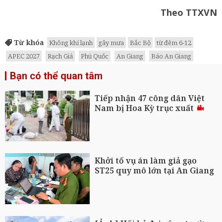
Theo TTXVN
Từ khóa
Không khí lạnh
gây mưa
Bắc Bộ
từ đêm 6-12
APEC 2027
Rạch Giá
Phú Quốc
An Giang
Báo An Giang
Bạn có thể quan tâm
Tiếp nhận 47 công dân Việt
Nam bị Hoa Kỳ trục xuất
Khởi tố vụ án làm giả gạo
ST25 quy mô lớn tại An Giang