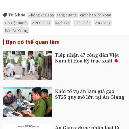
Từ khóa
Không khí lạnh
tăng cường
cảnh báo lốc xoáy
gió giật mạnh
APEC 2027
Rạch Giá
Phú Quốc
An Giang
Báo An Giang
Bạn có thể quan tâm
Tiếp nhận 47 công dân Việt
Nam bị Hoa Kỳ trục xuất
Khởi tố vụ án làm giả gạo
ST25 quy mô lớn tại An Giang
An Giang được phân loại là