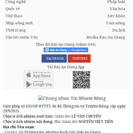
Công nghệ
Pháp luật
Quốc tế
Văn hóa
Thể thao
Sức khỏe
Nhịp sống mới
Tam nông
Thời trang
Du lịch
Tin tức miền Tây
Media Báo An Giang
Theo dõi báo An Giang Online trên:
FACEBOOK
YOUTUBE
Tải Báo An Giang App
Giấy phép số 635/GP-BTTTT, do Bộ Thông tin và Truyền thông, cấp ngày
29/9/2021
Chịu trách nhiệm xuất bản:
Giám đốc
LÊ VĂN CHUYỂN
Chịu trách nhiệm nội dung:
Phó Giám đốc
NGUYỄN VIỆT TIẾN
Địa chỉ Tòa soạn:
- Cơ sở 1: Số 39 Đống Đa, phường Rạch Giá, tỉnh An Giang.