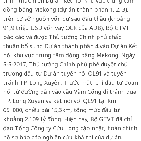
trình thực hiện Dự án Kết nối khu vực trung tâm
đồng bằng Mekong (dự án thành phần 1, 2, 3),
trên cơ sở nguồn vốn dư sau đấu thầu (khoảng
91,9 triệu USD vốn vay OCR của ADB), Bộ GTVT
báo cáo và được Thủ tướng Chính phủ chấp
thuận bổ sung Dự án thành phần 4 vào Dự án Kết
nối khu vực trung tâm đồng bằng Mekong. Ngày
5-5-2017, Thủ tướng Chính phủ phê duyệt chủ
trương đầu tư Dự án tuyến nối QL91 và tuyến
tránh TP. Long Xuyên. Trước mắt, chỉ đầu tư đoạn
nối từ đường dẫn vào cầu Vàm Cống đi tránh qua
TP. Long Xuyên và kết nối với QL91 tại Km
65+000, chiều dài 15,3km, tổng mức đầu tư
khoảng 2.109 tỷ đồng. Hiện nay, Bộ GTVT đã chỉ
đạo Tổng Công ty Cửu Long cập nhật, hoàn chỉnh
hồ sơ báo cáo nghiên cứu khả thi của dự án.