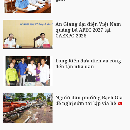
An Giang đại diện Việt Nam
quảng bá APEC 2027 tại
CAEXPO 2026
Long Kiến đưa dịch vụ công
đến tận nhà dân
Người dân phường Rạch Giá
đề nghị sớm tái lập vỉa hè