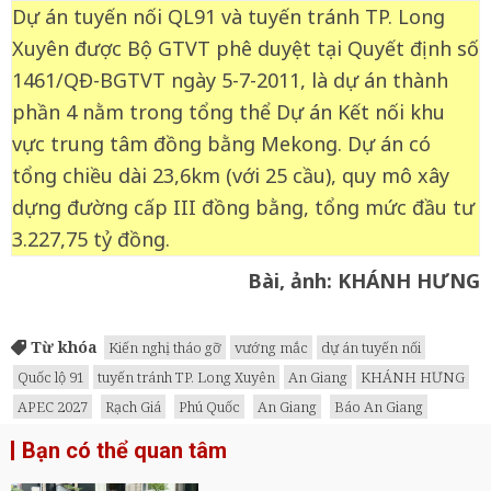
Dự án tuyến nối QL91 và tuyến tránh TP. Long
Xuyên được Bộ GTVT phê duyệt tại Quyết định số
1461/QĐ-BGTVT ngày 5-7-2011, là dự án thành
phần 4 nằm trong tổng thể Dự án Kết nối khu
vực trung tâm đồng bằng Mekong. Dự án có
tổng chiều dài 23,6km (với 25 cầu), quy mô xây
dựng đường cấp III đồng bằng, tổng mức đầu tư
3.227,75 tỷ đồng.
Bài, ảnh: KHÁNH HƯNG
Từ khóa
Kiến nghị tháo gỡ
vướng mắc
dự án tuyến nối
Quốc lộ 91
tuyến tránh TP. Long Xuyên
An Giang
KHÁNH HƯNG
APEC 2027
Rạch Giá
Phú Quốc
An Giang
Báo An Giang
Bạn có thể quan tâm