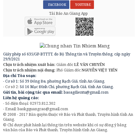
FACEBOOK
YOUTUBE
Tải Báo An Giang App
Giấy phép số 635/GP-BTTTT, do Bộ Thông tin và Truyền thông, cấp ngày
29/9/2021
Chịu trách nhiệm xuất bản:
Giám đốc
LÊ VĂN CHUYỂN
Chịu trách nhiệm nội dung:
Phó Giám đốc
NGUYỄN VIỆT TIẾN
Địa chỉ Tòa soạn:
- Cơ sở 1: Số 39 Đống Đa, phường Rạch Giá, tỉnh An Giang.
- Cơ sở 2:
Số 16 Mạc Đĩnh Chi, phường Rạch Giá, tỉnh An Giang.
Gửi tin, bài cộng tác qua email:
baoagdientu@gmail.com
Liên hệ quảng cáo:
- Số điện thoại: 02973.812.302
- Email:
baokgquangcao@gmail.com
© 2008 - 2017 Bản quyền thuộc về Báo và Phát thanh, Truyền hình tỉnh An
Giang.
© Chỉ được phát hành lại thông tin trên website khi có sự đồng ý bằng
văn bản của Báo và Phát thanh, Truyền hình tỉnh An Giang.