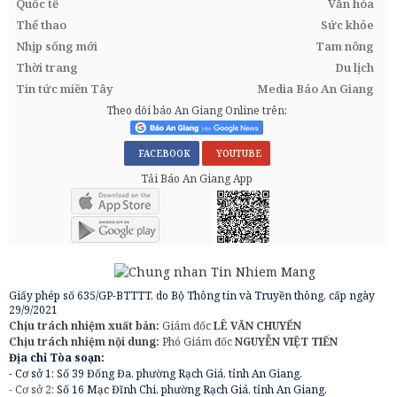
Quốc tế
Văn hóa
Thể thao
Sức khỏe
Nhịp sống mới
Tam nông
Thời trang
Du lịch
Tin tức miền Tây
Media Báo An Giang
Theo dõi báo An Giang Online trên:
FACEBOOK
YOUTUBE
Tải Báo An Giang App
Giấy phép số 635/GP-BTTTT, do Bộ Thông tin và Truyền thông, cấp ngày
29/9/2021
Chịu trách nhiệm xuất bản:
Giám đốc
LÊ VĂN CHUYỂN
Chịu trách nhiệm nội dung:
Phó Giám đốc
NGUYỄN VIỆT TIẾN
Địa chỉ Tòa soạn:
- Cơ sở 1: Số 39 Đống Đa, phường Rạch Giá, tỉnh An Giang.
- Cơ sở 2:
Số 16 Mạc Đĩnh Chi, phường Rạch Giá, tỉnh An Giang.