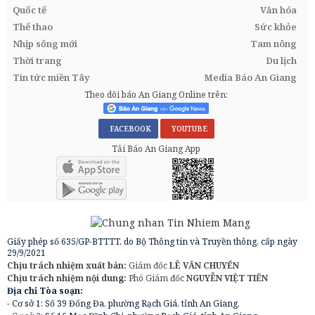
Quốc tế
Văn hóa
Thể thao
Sức khỏe
Nhịp sống mới
Tam nông
Thời trang
Du lịch
Tin tức miền Tây
Media Báo An Giang
Theo dõi báo An Giang Online trên:
FACEBOOK
YOUTUBE
Tải Báo An Giang App
Giấy phép số 635/GP-BTTTT, do Bộ Thông tin và Truyền thông, cấp ngày
29/9/2021
Chịu trách nhiệm xuất bản:
Giám đốc
LÊ VĂN CHUYỂN
Chịu trách nhiệm nội dung:
Phó Giám đốc
NGUYỄN VIỆT TIẾN
Địa chỉ Tòa soạn:
- Cơ sở 1: Số 39 Đống Đa, phường Rạch Giá, tỉnh An Giang.