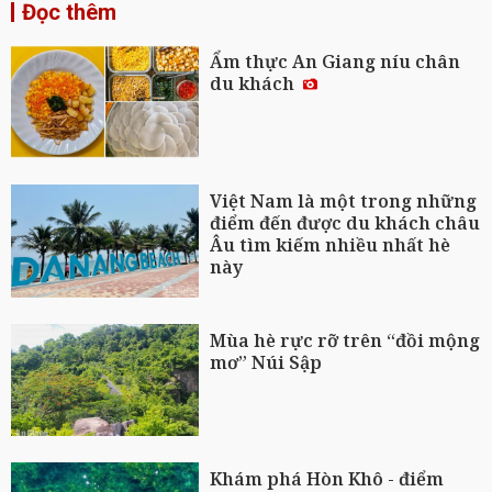
Đọc thêm
Ẩm thực An Giang níu chân
du khách
Việt Nam là một trong những
điểm đến được du khách châu
Âu tìm kiếm nhiều nhất hè
này
Mùa hè rực rỡ trên “đồi mộng
mơ” Núi Sập
Khám phá Hòn Khô - điểm