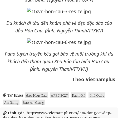
Du khách đi tàu đến khám phá vẻ đẹp độc đáo của
đảo Hòn Cau. (Ảnh: Nguyễn Thanh/TTXVN)
Pano tuyên truyền kêu gọi bảo vệ môi trường khi du
khách đến tham quan Khu Bảo tồn biển Hòn Cau.
(Ảnh: Nguyễn Thanh/TTXVN)
Theo Vietnamplus
Từ khóa
đảo Hòn Cau
APEC 2027
Rạch Giá
Phú Quốc
An Giang
Báo An Giang
Link gốc:
https://www.vietnamplus.vn/lam-dong-ve-dep-
doc-dao-hap-dan-cua-dao-hon-cau-post1110171.vnp