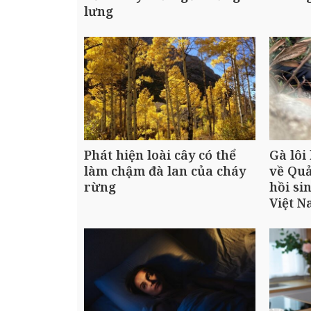
lưng
Phát hiện loài cây có thể
Gà lôi
làm chậm đà lan của cháy
về Quả
rừng
hồi si
Việt 