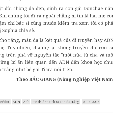
ột đời chồng da đen, sinh ra con gái Donchae nă
Khi chúng tôi đi ra ngoài chẳng ai tin là hai mẹ co
ậm chí bác sĩ cũng muốn kiểm tra xem tôi có phả
 Sophia chia sẻ.
cho rằng, màu da là kết quả của di truyền hay ADN
ẹ. Tuy nhiên, cha mẹ lại không truyền cho con cá
ng trên phá vỡ nguyên tắc "một nửa từ cha và mộ
hững bí ẩn liên quan đến ADN đến khoa học chư
trắng như bé gái Tiara nói trên.
Theo BẮC GIANG (Nông nghiệp Việt Nam
Perkins
ADN
Anh
mẹ da đen sinh ra con da trắng
APEC 2027