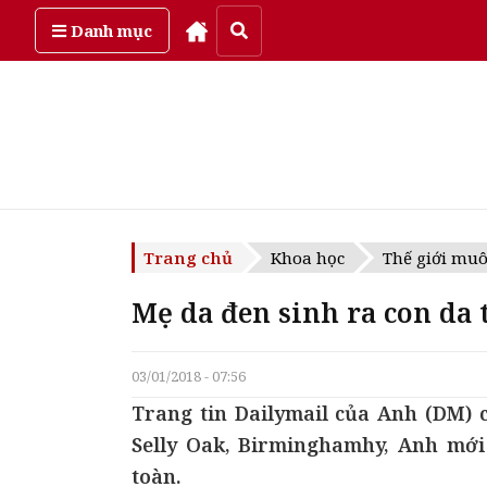
Thứ sáu, ngày 7/08/2026
Danh mục
Trang chủ
Khoa học
Thế giới mu
Mẹ da đen sinh ra con da
03/01/2018 - 07:56
Trang tin Dailymail của Anh (DM) cu
Selly Oak, Birminghamhy, Anh mới
toàn.