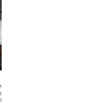
a
g
i