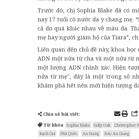
Trước đó, chị Sophia Blake đã có m
nay 17 tuổi có nước da y chang mẹ. “
cả do quá khác nhau về màu da. Th
mẹ hay người giám hộ của Tiara”, chị
Liên quan đến chủ đề này, khoa học 
ADN một nửa từ cha và một nửa từ m
một lượng ADN chính xác. Hiện tượ
nửa từ mẹ", đây là một trong số n
khám phá hết nên mới hiện tượng da 
Chia sẻ bài viết:
Từ khóa
Sophia Blake
Selly Oak
Christopher 
Rạch Giá
Phú Quốc
An Giang
Báo An Giang