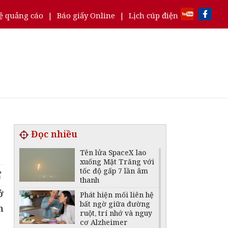
ệ quảng cáo
|
Báo giấy Online
|
Lịch cúp điện
Đọc nhiều
Tên lửa SpaceX lao
xuống Mặt Trăng với
tốc độ gấp 7 lần âm
thanh
ở
Phát hiện mối liên hệ
bất ngờ giữa đường
n
ruột, trí nhớ và nguy
cơ Alzheimer