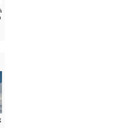
à
h
g