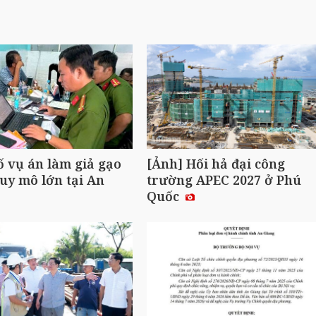
ố vụ án làm giả gạo
[Ảnh] Hối hả đại công
uy mô lớn tại An
trường APEC 2027 ở Phú
Quốc