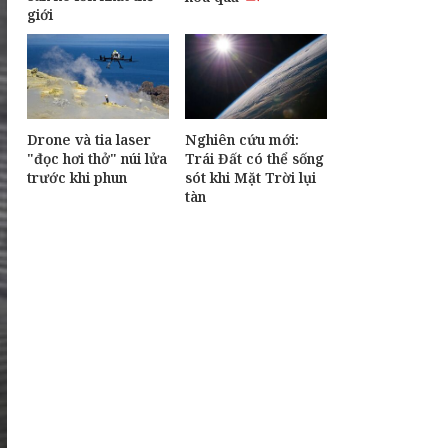
giới
Drone và tia laser
Nghiên cứu mới:
"đọc hơi thở" núi lửa
Trái Đất có thể sống
trước khi phun
sót khi Mặt Trời lụi
tàn