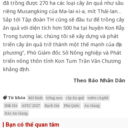
đã trồng được 270 ha các loại cây ăn quả như sầu
riêng Musangking của Ma-lai-xi-a, mít Thái-lan…
Sắp tới Tập đoàn TH cũng sẽ đầu tư để trồng cây
ăn quả với diện tích hơn 500 ha tại huyện Kon Rẫy.
Trong tương lai, chúng tôi sẽ xây dựng và phát
triển cây ăn quả trở thành một thế mạnh của địa
phương”, Phó Giám đốc Sở Nông nghiệp và Phát
triển nông thôn tỉnh Kon Tum Trần Văn Chương
khẳng định.
Theo Báo Nhân Dân
Từ khóa
Mô hình
trồng xen
cây ăn quả
vườn cà-phê
Đăk Hà
APEC 2027
Rạch Giá
Phú Quốc
An Giang
Báo An Giang
Bạn có thể quan tâm