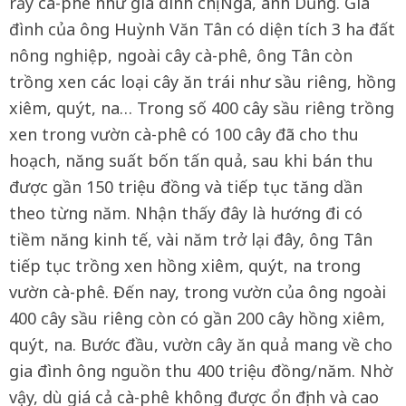
rẫy cà-phê như gia đình chị Nga, anh Dũng. Gia
đình của ông Huỳnh Văn Tân có diện tích 3 ha đất
nông nghiệp, ngoài cây cà-phê, ông Tân còn
trồng xen các loại cây ăn trái như sầu riêng, hồng
xiêm, quýt, na… Trong số 400 cây sầu riêng trồng
xen trong vườn cà-phê có 100 cây đã cho thu
hoạch, năng suất bốn tấn quả, sau khi bán thu
được gần 150 triệu đồng và tiếp tục tăng dần
theo từng năm. Nhận thấy đây là hướng đi có
tiềm năng kinh tế, vài năm trở lại đây, ông Tân
tiếp tục trồng xen hồng xiêm, quýt, na trong
vườn cà-phê. Đến nay, trong vườn của ông ngoài
400 cây sầu riêng còn có gần 200 cây hồng xiêm,
quýt, na. Bước đầu, vườn cây ăn quả mang về cho
gia đình ông nguồn thu 400 triệu đồng/năm. Nhờ
vậy, dù giá cả cà-phê không được ổn định và cao