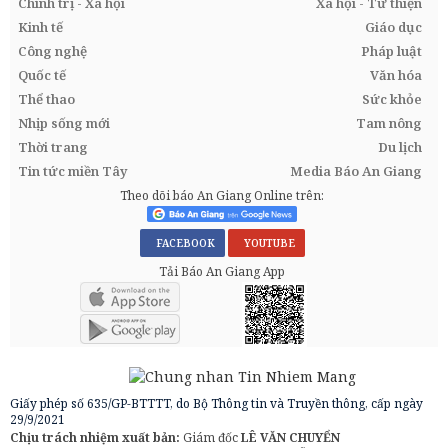
Chính trị - Xã hội
Xã hội - Từ thiện
Kinh tế
Giáo dục
Công nghệ
Pháp luật
Quốc tế
Văn hóa
Thể thao
Sức khỏe
Nhịp sống mới
Tam nông
Thời trang
Du lịch
Tin tức miền Tây
Media Báo An Giang
Theo dõi báo An Giang Online trên:
FACEBOOK
YOUTUBE
Tải Báo An Giang App
Giấy phép số 635/GP-BTTTT, do Bộ Thông tin và Truyền thông, cấp ngày
29/9/2021
Chịu trách nhiệm xuất bản:
Giám đốc
LÊ VĂN CHUYỂN