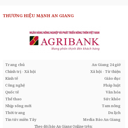
THƯƠNG HIỆU MẠNH AN GIANG
Trang chủ
An Giang 24 giờ
Chính trị - Xã hội
Xã hội - Từ thiện
Kinh tế
Giáo dục
Công nghệ
Pháp luật
Quốc tế
Văn hóa
Thể thao
Sức khỏe
Nhịp sống mới
Tam nông
Thời trang
Du lịch
Tin tức miền Tây
Media Báo An Giang
Theo dõi báo An Giang Online trên: