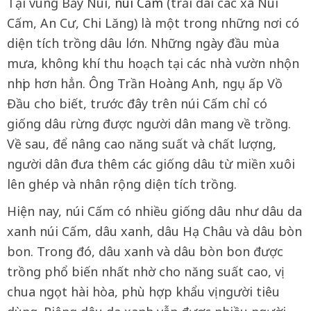
Tại vùng Bảy Núi,
núi Cấm
(trải dài các xã Núi
Cấm, An Cư, Chi Lăng) là một trong những nơi có
diện tích trồng dâu lớn. Những ngày đầu mùa
mưa, không khí thu hoạch tại các nhà vườn nhộn
nhịp hơn hẳn. Ông Trần Hoàng Anh, ngụ ấp Vồ
Đầu cho biết, trước đây trên núi Cấm chỉ có
giống dâu rừng được người dân mang về trồng.
Về sau, để nâng cao năng suất và chất lượng,
người dân đưa thêm các giống dâu từ miền xuôi
lên ghép và nhân rộng diện tích trồng.
Hiện nay, núi Cấm có nhiều giống dâu như dâu da
xanh núi Cấm, dâu xanh, dâu Hạ Châu và dâu bòn
bon. Trong đó, dâu xanh và dâu bòn bon được
trồng phổ biến nhất nhờ cho năng suất cao, vị
chua ngọt hài hòa, phù hợp khẩu vị người tiêu