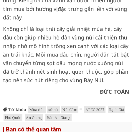
dùng. Riêng dâu da xanh vẫn được nhiều người
tìm mua bởi hương vị đặc trưng gắn liền với vùng
đất này.
Không chỉ là loại trái cây giải nhiệt mùa hè, cây
dâu còn giúp nhiều hộ dân vùng núi cải thiện thu
nhập nhờ mô hình trồng xen canh với các loại cây
ăn trái khác. Mỗi mùa dâu chín, người dân tất bật
vận chuyển từng sọt dâu mọng nước xuống núi
đã trở thành nét sinh hoạt quen thuộc, góp phần
tạo nên sức hút riêng cho vùng Bảy Núi.
ĐỨC TOÀN
Từ khóa
Mùa dâu
xứ núi
Núi Cấm
APEC 2027
Rạch Giá
Phú Quốc
An Giang
Báo An Giang
Bạn có thể quan tâm