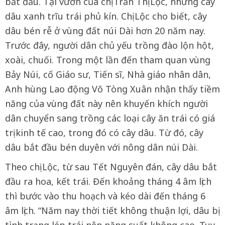
bắt đầu. Tại vườn của chị Trần Thị Lộc, những cây
dâu xanh trĩu trái phủ kín. Chị Lộc cho biết, cây
dâu bén rễ ở vùng đất núi Dài hơn 20 năm nay.
Trước đây, người dân chủ yếu trồng đào lộn hột,
xoài, chuối. Trong một lần đến tham quan vùng
Bảy Núi, cố Giáo sư, Tiến sĩ, Nhà giáo nhân dân,
Anh hùng Lao động Võ Tòng Xuân nhận thấy tiềm
năng của vùng đất này nên khuyến khích người
dân chuyển sang trồng các loại cây ăn trái có giá
trị kinh tế cao, trong đó có cây dâu. Từ đó, cây
dâu bắt đầu bén duyên với nông dân núi Dài.
Theo chị Lộc, từ sau Tết Nguyên đán, cây dâu bắt
đầu ra hoa, kết trái. Đến khoảng tháng 4 âm lịch
thì bước vào thu hoạch và kéo dài đến tháng 6
âm lịch. “Năm nay thời tiết không thuận lợi, dâu bị
tình trạng lép trái nên năng suất không cao. Tuy