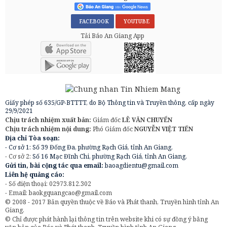
FACEBOOK
YOUTUBE
Tải Báo An Giang App
Giấy phép số 635/GP-BTTTT, do Bộ Thông tin và Truyền thông, cấp ngày
29/9/2021
Chịu trách nhiệm xuất bản:
Giám đốc
LÊ VĂN CHUYỂN
Chịu trách nhiệm nội dung:
Phó Giám đốc
NGUYỄN VIỆT TIẾN
Địa chỉ Tòa soạn:
- Cơ sở 1: Số 39 Đống Đa, phường Rạch Giá, tỉnh An Giang.
- Cơ sở 2:
Số 16 Mạc Đĩnh Chi, phường Rạch Giá, tỉnh An Giang.
Gửi tin, bài cộng tác qua email:
baoagdientu@gmail.com
Liên hệ quảng cáo:
- Số điện thoại: 02973.812.302
- Email:
baokgquangcao@gmail.com
© 2008 - 2017 Bản quyền thuộc về Báo và Phát thanh, Truyền hình tỉnh An
Giang.
© Chỉ được phát hành lại thông tin trên website khi có sự đồng ý bằng