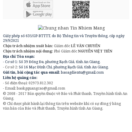
Giấy phép số 635/GP-BTTTT, do Bộ Thông tin và Truyền thông, cấp ngày
29/9/2021
Chịu trách nhiệm xuất bản:
Giám đốc
LÊ VĂN CHUYỂN
Chịu trách nhiệm nội dung:
Phó Giám đốc
NGUYỄN VIỆT TIẾN
Địa chỉ Tòa soạn:
- Cơ sở 1: Số 39 Đống Đa, phường Rạch Giá, tỉnh An Giang.
- Cơ sở 2:
Số 16 Mạc Đĩnh Chi, phường Rạch Giá, tỉnh An Giang.
Gửi tin, bài cộng tác qua email:
baoagdientu@gmail.com
Liên hệ quảng cáo:
- Số điện thoại: 02973.812.302
- Email:
baokgquangcao@gmail.com
© 2008 - 2017 Bản quyền thuộc về Báo và Phát thanh, Truyền hình tỉnh An
Giang.
© Chỉ được phát hành lại thông tin trên website khi có sự đồng ý bằng
văn bản của Báo và Phát thanh, Truyền hình tỉnh An Giang.