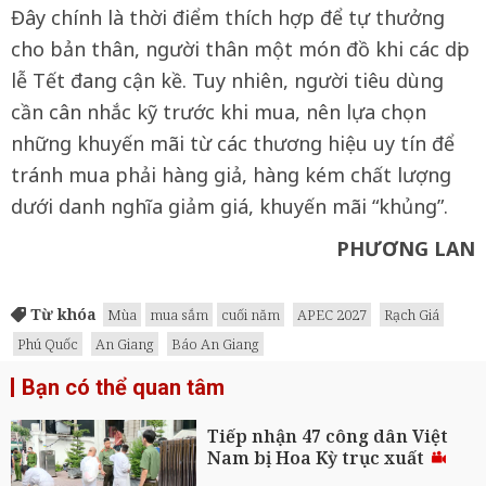
Đây chính là thời điểm thích hợp để tự thưởng
cho bản thân, người thân một món đồ khi các dịp
lễ Tết đang cận kề. Tuy nhiên, người tiêu dùng
cần cân nhắc kỹ trước khi mua, nên lựa chọn
những khuyến mãi từ các thương hiệu uy tín để
tránh mua phải hàng giả, hàng kém chất lượng
dưới danh nghĩa giảm giá, khuyến mãi “khủng”.
PHƯƠNG LAN
Từ khóa
Mùa
mua sắm
cuối năm
APEC 2027
Rạch Giá
Phú Quốc
An Giang
Báo An Giang
Bạn có thể quan tâm
Tiếp nhận 47 công dân Việt
Nam bị Hoa Kỳ trục xuất