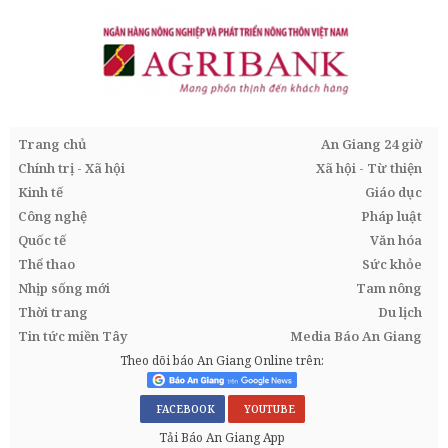
Trang chủ
An Giang 24 giờ
Chính trị - Xã hội
Xã hội - Từ thiện
Kinh tế
Giáo dục
Công nghệ
Pháp luật
Quốc tế
Văn hóa
Thể thao
Sức khỏe
Nhịp sống mới
Tam nông
Thời trang
Du lịch
Tin tức miền Tây
Media Báo An Giang
Theo dõi báo An Giang Online trên:
FACEBOOK
YOUTUBE
Tải Báo An Giang App