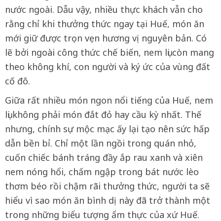
nước ngoài. Dẫu vậy, nhiều thực khách vẫn cho
rằng chỉ khi thưởng thức ngay tại Huế, món ăn
mới giữ được trọn vẹn hương vị nguyên bản. Có
lẽ bởi ngoài công thức chế biến, nem lụi còn mang
theo không khí, con người và ký ức của vùng đất
cố đô.
Giữa rất nhiều món ngon nổi tiếng của Huế, nem
lụi không phải món đắt đỏ hay cầu kỳ nhất. Thế
nhưng, chính sự mộc mạc ấy lại tạo nên sức hấp
dẫn bền bỉ. Chỉ một lần ngồi trong quán nhỏ,
cuốn chiếc bánh tráng đầy ắp rau xanh và xiên
nem nóng hổi, chấm ngập trong bát nước lèo
thơm béo rồi chậm rãi thưởng thức, người ta sẽ
hiểu vì sao món ăn bình dị này đã trở thành một
trong những biểu tượng ẩm thực của xứ Huế.