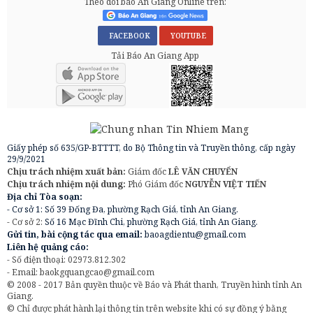
Theo dõi báo An Giang Online trên:
FACEBOOK
YOUTUBE
Tải Báo An Giang App
Giấy phép số 635/GP-BTTTT, do Bộ Thông tin và Truyền thông, cấp ngày
29/9/2021
Chịu trách nhiệm xuất bản:
Giám đốc
LÊ VĂN CHUYỂN
Chịu trách nhiệm nội dung:
Phó Giám đốc
NGUYỄN VIỆT TIẾN
Địa chỉ Tòa soạn:
- Cơ sở 1: Số 39 Đống Đa, phường Rạch Giá, tỉnh An Giang.
- Cơ sở 2:
Số 16 Mạc Đĩnh Chi, phường Rạch Giá, tỉnh An Giang.
Gửi tin, bài cộng tác qua email:
baoagdientu@gmail.com
Liên hệ quảng cáo:
- Số điện thoại: 02973.812.302
- Email:
baokgquangcao@gmail.com
© 2008 - 2017 Bản quyền thuộc về Báo và Phát thanh, Truyền hình tỉnh An
Giang.
© Chỉ được phát hành lại thông tin trên website khi có sự đồng ý bằng