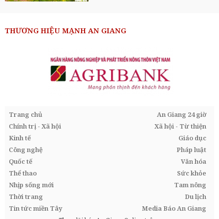
THƯƠNG HIỆU MẠNH AN GIANG
Trang chủ
An Giang 24 giờ
Chính trị - Xã hội
Xã hội - Từ thiện
Kinh tế
Giáo dục
Công nghệ
Pháp luật
Quốc tế
Văn hóa
Thể thao
Sức khỏe
Nhịp sống mới
Tam nông
Thời trang
Du lịch
Tin tức miền Tây
Media Báo An Giang