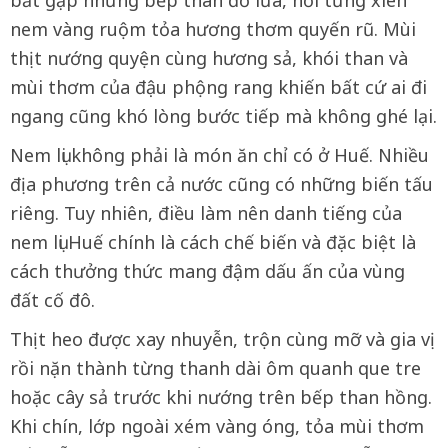
bắt gặp những bếp than đỏ lửa, nơi từng xiên
nem vàng ruộm tỏa hương thơm quyến rũ. Mùi
thịt nướng quyện cùng hương sả, khói than và
mùi thơm của đậu phộng rang khiến bất cứ ai đi
ngang cũng khó lòng bước tiếp mà không ghé lại.
Nem lụi không phải là món ăn chỉ có ở Huế. Nhiều
địa phương trên cả nước cũng có những biến tấu
riêng. Tuy nhiên, điều làm nên danh tiếng của
nem lụi Huế chính là cách chế biến và đặc biệt là
cách thưởng thức mang đậm dấu ấn của vùng
đất cố đô.
Thịt heo được xay nhuyễn, trộn cùng mỡ và gia vị
rồi nặn thành từng thanh dài ôm quanh que tre
hoặc cây sả trước khi nướng trên bếp than hồng.
Khi chín, lớp ngoài xém vàng óng, tỏa mùi thơm