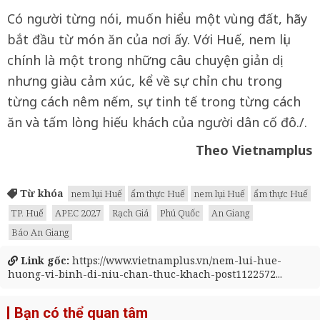
Có người từng nói, muốn hiểu một vùng đất, hãy
bắt đầu từ món ăn của nơi ấy. Với Huế, nem lụi
chính là một trong những câu chuyện giản dị
nhưng giàu cảm xúc, kể về sự chỉn chu trong
từng cách nêm nếm, sự tinh tế trong từng cách
ăn và tấm lòng hiếu khách của người dân cố đô./.
Theo Vietnamplus
Từ khóa
nem lụi Huế
ẩm thực Huế
nem lụi Huế
ẩm thực Huế
TP. Huế
APEC 2027
Rạch Giá
Phú Quốc
An Giang
Báo An Giang
Link gốc:
https://www.vietnamplus.vn/nem-lui-hue-
huong-vi-binh-di-niu-chan-thuc-khach-post1122572...
Bạn có thể quan tâm