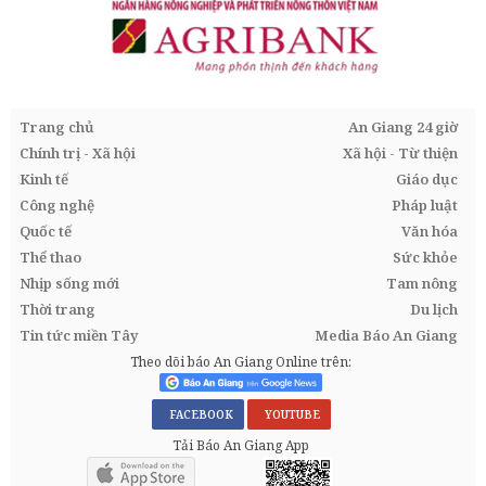
Trang chủ
An Giang 24 giờ
Chính trị - Xã hội
Xã hội - Từ thiện
Kinh tế
Giáo dục
Công nghệ
Pháp luật
Quốc tế
Văn hóa
Thể thao
Sức khỏe
Nhịp sống mới
Tam nông
Thời trang
Du lịch
Tin tức miền Tây
Media Báo An Giang
Theo dõi báo An Giang Online trên:
FACEBOOK
YOUTUBE
Tải Báo An Giang App