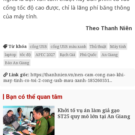
cổng tốc độ cao được, chỉ là lãng phí băng thông
của máy tính.
Theo Thanh Niên
Từ khóa
cổng USB
cổng USB màu xanh
Thủ thuật
Máy tính
laptop
tốc độ
APEC 2027
Rạch Giá
Phú Quốc
An Giang
Báo An Giang
Link gốc:
https://thanhnien.vn/nen-cam-cong-nao-khi-
may-tinh-co-toi-2-cong-usb-mau-xanh-185260531...
Bạn có thể quan tâm
Khởi tố vụ án làm giả gạo
ST25 quy mô lớn tại An Giang