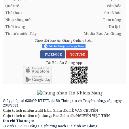
Quốc tế
Văn hóa
Thể thao
Sức khỏe
Nhịp sống mới
Tam nông
Thời trang
Du lịch
Tin tức miền Tây
Media Báo An Giang
Theo dõi báo An Giang Online trên:
FACEBOOK
YOUTUBE
Tải Báo An Giang App
Giấy phép số 635/GP-BTTTT, do Bộ Thông tin và Truyền thông, cấp ngày
29/9/2021
Chịu trách nhiệm xuất bản:
Giám đốc
LÊ VĂN CHUYỂN
Chịu trách nhiệm nội dung:
Phó Giám đốc
NGUYỄN VIỆT TIẾN
Địa chỉ Tòa soạn:
- Cơ sở 1: Số 39 Đống Đa, phường Rạch Giá, tỉnh An Giang.