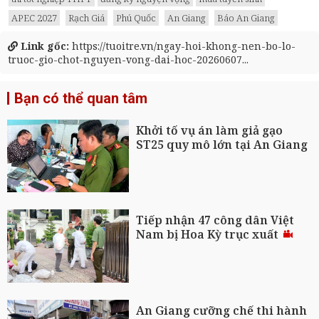
APEC 2027
Rạch Giá
Phú Quốc
An Giang
Báo An Giang
Link gốc:
https://tuoitre.vn/ngay-hoi-khong-nen-bo-lo-
truoc-gio-chot-nguyen-vong-dai-hoc-20260607...
Bạn có thể quan tâm
Khởi tố vụ án làm giả gạo
ST25 quy mô lớn tại An Giang
Tiếp nhận 47 công dân Việt
Nam bị Hoa Kỳ trục xuất
An Giang cưỡng chế thi hành