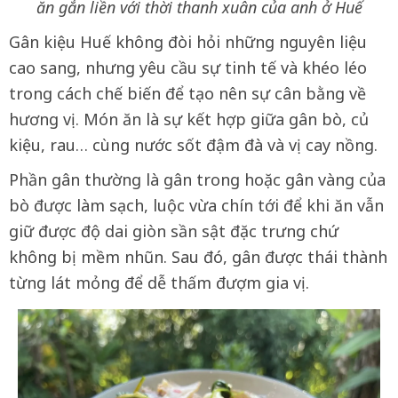
ăn gắn liền với thời thanh xuân của anh ở Huế
Gân kiệu Huế không đòi hỏi những nguyên liệu
cao sang, nhưng yêu cầu sự tinh tế và khéo léo
trong cách chế biến để tạo nên sự cân bằng về
hương vị
. Món ăn là sự kết hợp giữa gân bò, củ
kiệu, rau… cùng nước sốt đậm đà và vị cay nồng
.
Phần gân thường là gân trong hoặc gân vàng của
bò được làm sạch, luộc vừa chín tới để khi ăn vẫn
giữ được độ dai giòn sần sật đặc trưng chứ
không bị mềm nhũn
. Sau đó, gân được thái thành
từng lát mỏng để dễ thấm đượm gia vị
.