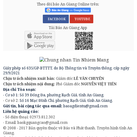
Theo dõi báo An Giang Online trên:
FACEBOOK
YOUTUBE
Tải Báo An Giang App
Giấy phép số 635/GP-BTTTT, do Bộ Thông tin và Truyền thông, cấp ngày
29/9/2021
Chịu trách nhiệm xuất bản:
Giám đốc
LÊ VĂN CHUYỂN
Chịu trách nhiệm nội dung:
Phó Giám đốc
NGUYỄN VIỆT TIẾN
Địa chỉ Tòa soạn:
- Cơ sở 1: Số 39 Đống Đa, phường Rạch Giá, tỉnh An Giang.
- Cơ sở 2:
Số 16 Mạc Đĩnh Chi, phường Rạch Giá, tỉnh An Giang.
Gửi tin, bài cộng tác qua email:
baoagdientu@gmail.com
Liên hệ quảng cáo:
- Số điện thoại: 02973.812.302
- Email:
baokgquangcao@gmail.com
© 2008 - 2017 Bản quyền thuộc về Báo và Phát thanh, Truyền hình tỉnh An
Giang.