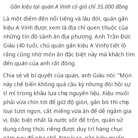
Gân kiệu tại quán A Vinh có giá chỉ 35.000 đồng
Là một điểm đến nổi tiếng và lâu đời, quán gân
kiệu A Vinh được xem là địa chỉ quen thuộc của
những tín đồ sành ăn địa phương. Anh Trần Đức
Giàu (40 tuổi, chủ quán gân kiệu A Vinh) tiết lộ
rằng cũng nhờ món ăn đặc biệt này mà khách tìm
đến quán của anh rất đông.
Chia sẻ về bí quyết của quán, anh Giàu nói: "Món
này chế biến không quá cầu kỳ nhưng đòi hỏi sự
tỉ mỉ trong khâu lựa chọn nguyên liệu. Kiệu muối
phải vừa chín tới để giữ độ giòn, gân bò thì chọn
loại tươi ngon, cắt miếng vừa ăn để dễ ngấm gia
vị. Đặc biệt nhất là nước sốt để trộn, quán sử
dụng công thức riêng được duy trì hàng chục
năm nay để pha chế. Ngoài ra, gân kiệu muốn