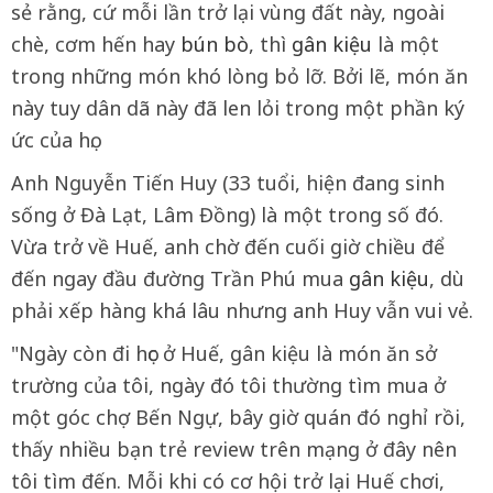
sẻ rằng, cứ mỗi lần trở lại vùng đất này, ngoài
chè, cơm hến hay
bún bò
, thì
gân kiệu
là một
trong những món khó lòng bỏ lỡ. Bởi lẽ, món ăn
này tuy dân dã này đã len lỏi trong một phần ký
ức của họ.
Anh Nguyễn Tiến Huy (33 tuổi, hiện đang sinh
sống ở Đà Lạt, Lâm Đồng) là một trong số đó.
Vừa trở về Huế, anh chờ đến cuối giờ chiều để
đến ngay đầu đường Trần Phú mua
gân kiệu
, dù
phải xếp hàng khá lâu nhưng anh Huy vẫn vui vẻ.
"Ngày còn đi học ở Huế, gân kiệu là món ăn sở
trường của tôi, ngày đó tôi thường tìm mua ở
một góc chợ Bến Ngự, bây giờ quán đó nghỉ rồi,
thấy nhiều bạn trẻ review trên mạng ở đây nên
tôi tìm đến. Mỗi khi có cơ hội trở lại Huế chơi,