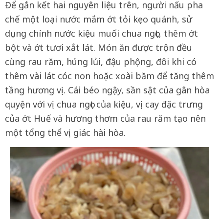
Để gắn kết hai nguyên liệu trên, người nấu pha
chế một loại nước mắm ớt tỏi kẹo quánh, sử
dụng chính nước kiệu muối chua ngọt, thêm ớt
bột và ớt tươi xắt lát
. Món ăn được trộn đều
cùng rau răm, húng lủi, đậu phộng, đôi khi có
thêm vài lát cóc non hoặc xoài băm để tăng thêm
tầng hương vị
. Cái béo ngậy, sần sật của gân hòa
quyện với vị chua ngọt của kiệu, vị cay đặc trưng
của ớt Huế và hương thơm của rau răm tạo nên
một tổng thể vị giác hài hòa
.