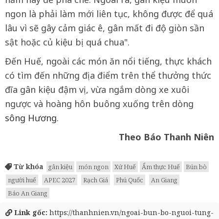
ngon là phải làm mới liên tục, không được để quá
lâu vì sẽ gây cảm giác ê, gân mất đi độ giòn sần
sật hoặc củ kiệu bị quá chua".
Đến Huế, ngoài các món ăn nổi tiếng, thực khách
có tìm đến những địa điểm trên thể thưởng thức
đĩa gân kiệu đậm vị, vừa ngắm dòng xe xuôi
ngược và hoàng hôn buông xuống trên dòng
sông Hương
.
Theo Báo Thanh Niên
Từ khóa
gân kiệu
món ngon
Xứ Huế
Ẩm thực Huế
Bún bò
người huế
APEC 2027
Rạch Giá
Phú Quốc
An Giang
Báo An Giang
Link gốc:
https://thanhnien.vn/ngoai-bun-bo-nguoi-tung-