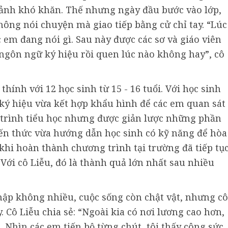
 cảnh khó khăn. Thế nhưng ngày đầu bước vào lớp,
hông nói chuyện mà giao tiếp bằng cử chỉ tay. “Lúc
em đang nói gì. Sau này được các sơ và giáo viên
 ngôn ngữ ký hiệu rồi quen lúc nào không hay”, cô
hính với 12 học sinh từ 15 - 16 tuổi. Với học sinh
ký hiệu vừa kết hợp khẩu hình để các em quan sát
 trình tiểu học nhưng được giản lược những phần
iến thức vừa hướng dẫn học sinh có kỹ năng để hòa
khi hoàn thành chương trình tại trường đã tiếp tụ
 Với cô Liễu, đó là thành quả lớn nhất sau nhiều
ập không nhiều, cuộc sống còn chật vật, nhưng cô
. Cô Liễu chia sẻ: “Ngoài kia có nơi lương cao hơn,
 Nhìn các em tiến bộ từng chút, tôi thấy công sức