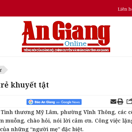
Liên h
ự
trẻ khuyết tật
t Tình thương Mỹ Lâm, phường Vĩnh Thông, các c
m muỗng, chào hỏi, nói lời cảm ơn. Công việc lặn
của những “người mẹ” đặc biệt.