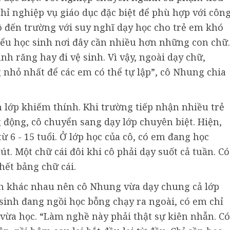
chỉ nghiệp vụ giáo dục đặc biệt để phù hợp với côn
ô đến trường với suy nghĩ dạy học cho trẻ em khó
ểu học sinh nơi đây cần nhiều hơn những con chữ.
nh răng hay đi vệ sinh. Vì vậy, ngoài dạy chữ,
 nhỏ nhất để các em có thể tự lập”, cô Nhung chia
lớp khiếm thính. Khi trường tiếp nhận nhiều trẻ
g động, cô chuyển sang dạy lớp chuyên biệt. Hiện,
ừ 6 - 15 tuổi. Ở lớp học của cô, có em đang học
t. Một chữ cái đôi khi cô phải dạy suốt cả tuần. Có
hết bảng chữ cái.
nh khác nhau nên cô Nhung vừa dạy chung cả lớp
sinh đang ngồi học bỗng chạy ra ngoài, có em chỉ
 vừa học. “Làm nghề này phải thật sự kiên nhẫn. Có