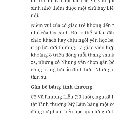
lúc tôi nói cả chục lần các em vẫn qu
sinh nhớ thêm được một chữ hay biết 
nói.
Niềm vui của cô giáo trẻ không đến 
nhỏ của học sinh. Đó có thể là lần đ
chào khách hay chịu ngồi yên học bài
ít áp lực đời thường. Là giáo viên h
khoảng 8 triệu đồng mỗi tháng sau k
xa, nhưng cô Nhung vẫn chọn gắn bó 
cùng trang lứa ổn định hơn. Nhưng ng
tâm sự.
Gắn bó bằng tình thương
Cô Vũ Phương Liễu (33 tuổi), ngụ
xã 
tật Tình thương Mỹ Lâm bằng một cơ 
đẳng sư phạm tiểu học, qua lời giới 