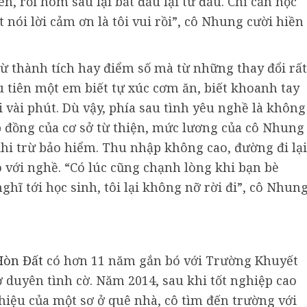
ên, rồi hôm sau lại bắt đầu lại từ đầu. Chỉ cần học
nói lời cảm ơn là tôi vui rồi”, cô Nhung cười hiền
từ thành tích hay điểm số mà từ những thay đổi rất
ầu tiên một em biết tự xúc cơm ăn, biết khoanh tay
 vài phút. Dù vậy, phía sau tình yêu nghề là không
ợp đồng của cơ sở từ thiện, mức lương của cô Nhung
hi trừ bảo hiểm. Thu nhập không cao, đường đi lại
với nghề. “Có lúc cũng chạnh lòng khi bạn bè
hĩ tới học sinh, tôi lại không nỡ rời đi”, cô Nhun
Hòn Đất
có hơn 11 năm gắn bó với Trường Khuyết
duyên tình cờ. Năm 2014, sau khi tốt nghiệp cao
thiệu của một sơ ở quê nhà, cô tìm đến trường với