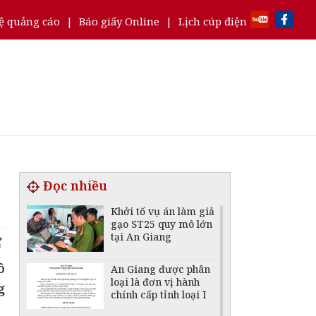
ệ quảng cáo
|
Báo giấy Online
|
Lịch cúp điện
Đọc nhiều
Khởi tố vụ án làm giả
gạo ST25 quy mô lớn
tại An Giang
ô
An Giang được phân
loại là đơn vị hành
g
chính cấp tỉnh loại I