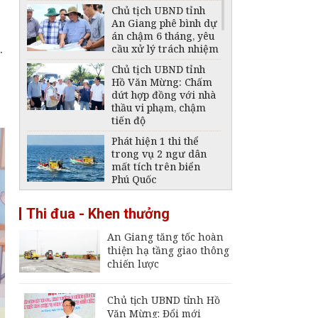
Chủ tịch UBND tỉnh
An Giang phê bình dự
án chậm 6 tháng, yêu
.
cầu xử lý trách nhiệm
Chủ tịch UBND tỉnh
Hồ Văn Mừng: Chấm
dứt hợp đồng với nhà
thầu vi phạm, chậm
tiến độ
Phát hiện 1 thi thể
trong vụ 2 ngư dân
mất tích trên biển
Phú Quốc
Thông báo ngừng,
Thi đua - Khen thưởng
giảm mức cung cấp
điện trên địa bàn tỉnh
An Giang tăng tốc hoàn
An Giang ngày 6 -
thiện hạ tầng giao thông
7/8/2026
chiến lược
Đại tá Nguyễn Việt
Thắng nhận nhiệm vụ
Chính ủy Bộ Chỉ huy
Chủ tịch UBND tỉnh Hồ
Quân sự tỉnh An
Văn Mừng: Đổi mới