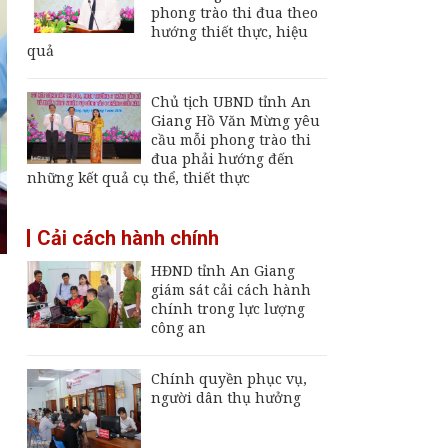
Giang
phong trào thi đua theo
hướng thiết thực, hiệu
Thường trực UBND
quả
tỉnh An Giang yêu cầu
sớm đưa cảng biển
An Thới hoạt động trở
Chủ tịch UBND tỉnh An
lại
Giang Hồ Văn Mừng yêu
An Giang chốt hạn
cầu mỗi phong trào thi
vận hành nhà máy xử
đua phải hướng đến
lý rác Long Xuyên,
những kết quả cụ thể, thiết thực
trễ sẽ thu hồi dự án
Rà soát quy hoạch Bãi
Cải cách hành chính
Vòng, Dương Đông để
hoàn thiện không gian
HĐND tỉnh An Giang
phát triển Phú Quốc
giám sát cải cách hành
chính trong lực lượng
công an
Chính quyền phục vụ,
người dân thụ hưởng