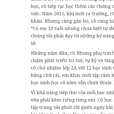
học, cô tiếp tục học thêm các chứng 
việc. Năm 2015, khi mới ra trường, c
khăn. Nhưng càng gắn bó, cô càng hi
“Có em 10 tuổi nhưng chưa biết tự đá
chúng tôi phải dạy từ những kỹ năng
sẻ.
Những năm đầu, cô Nhung phụ trách 
chậm phát triển trí tuệ, tự kỷ và tăn
cô chủ nhiệm lớp 2A với 12 học sinh t
bảng chữ cái, em khác mới tập cầm bú
học sinh học cả năm vẫn chưa thuộc 
Vì khả năng tiếp thu của mỗi học si
vừa phải kèm riêng từng em. Có học 
tập trung vài phút rồi quên ngay bài