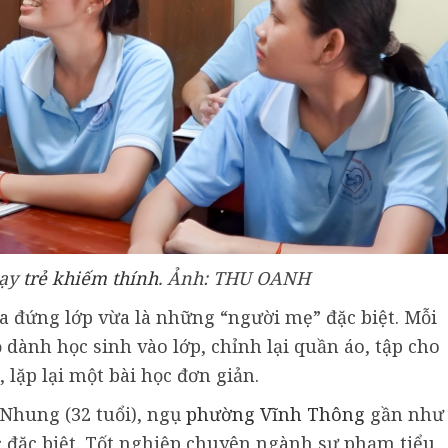
ạy
trẻ khiếm thính
. Ảnh: THU OANH
ừa đứng lớp vừa là những “người mẹ” đặc biệt. Mỗi
 dành học sinh vào lớp, chỉnh lại quần áo, tập cho
 lặp lại một bài học đơn giản.
Nhung (32 tuổi), ngụ
phường Vĩnh Thông
gần như
c đặc biệt. Tốt nghiệp chuyên ngành sư phạm tiểu