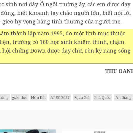
c sinh nơi đây. Ở ngôi trường ấy, các em được dạy
úng, biết khoanh tay chào người lớn, biết nói lời
ẽ gieo hy vọng bằng tình thương của người mẹ.
Lâm thành lập năm 1995, do một linh mục thuộc
iện, trường có 160 học sinh khiếm thính, chậm
và hội chứng
Down
được dạy chữ, rèn kỹ năng sống
THU OAN
Thông
giáo dục
Hòn Đất
APEC 2027
Rạch Giá
Phú Quốc
An Giang