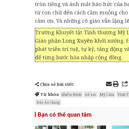
tròn tiếng và ánh mắt háo hức của họ
từ con chữ đến cách cầm muỗng cho đ
cảm ơn. Và những cô giáo vẫn lặng l
Trường Khuyết tật Tình thương Mỹ 
Giáo phận
Long Xuyên
khởi xướng. H
phát triển trí tuệ, tự kỷ, tăng động 
để từng bước hòa nhập cộng đồng.
Chia sẻ bài viết:
Từ khóa
khiếm thính
trẻ em
Mỹ Lâm
Vĩnh 
Báo An Giang
Bạn có thể quan tâm