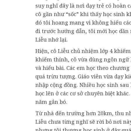
suy nghĩ đây là nơi dạy trẻ có hoàn
cô gần như “sốc” khi thấy học sinh k
đó tôi hoang mang vì không hiểu các 
đi trước hướng dẫn, tôi mới học dần
Liễu nhớ lại.
Hiện, cô Liễu chủ nhiệm lớp 4 khiếm t
khiếm thính, cô vừa dùng ngôn ngữ 
và hiểu bài. Các em học theo chương
quá trừu tượng. Giáo viên vừa dạy k
nhập cộng đồng. Nhiều học sinh sau 
học lên ở các cơ sở chuyên biệt khác.
năm gắn bó.
Từ nhà đến trường hơn 20km, thu nh
Liễu chưa từng nghĩ sẽ rời bỏ nơi này
nhưng tôi thương học sinh ở đây quá.