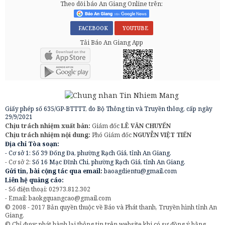
Theo dõi báo An Giang Online trên:
FACEBOOK
YOUTUBE
Tải Báo An Giang App
Giấy phép số 635/GP-BTTTT, do Bộ Thông tin và Truyền thông, cấp ngày
29/9/2021
Chịu trách nhiệm xuất bản:
Giám đốc
LÊ VĂN CHUYỂN
Chịu trách nhiệm nội dung:
Phó Giám đốc
NGUYỄN VIỆT TIẾN
Địa chỉ Tòa soạn:
- Cơ sở 1: Số 39 Đống Đa, phường Rạch Giá, tỉnh An Giang.
- Cơ sở 2:
Số 16 Mạc Đĩnh Chi, phường Rạch Giá, tỉnh An Giang.
Gửi tin, bài cộng tác qua email:
baoagdientu@gmail.com
Liên hệ quảng cáo:
- Số điện thoại: 02973.812.302
- Email:
baokgquangcao@gmail.com
© 2008 - 2017 Bản quyền thuộc về Báo và Phát thanh, Truyền hình tỉnh An
Giang.
© Chỉ được phát hành lại thông tin trên website khi có sự đồng ý bằng