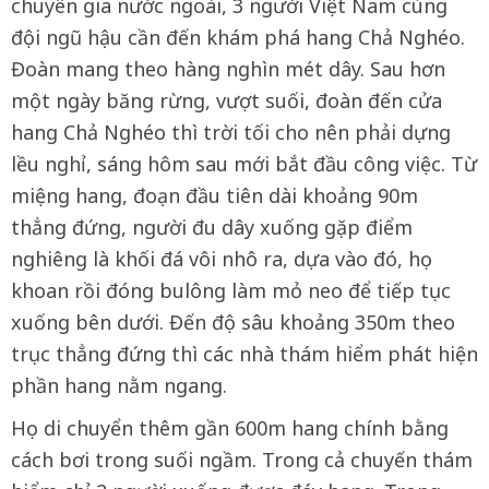
chuyên gia nước ngoài, 3 người Việt Nam cùng
đội ngũ hậu cần đến khám phá hang Chả Nghéo.
Đoàn mang theo hàng nghìn mét dây. Sau hơn
một ngày băng rừng, vượt suối, đoàn đến cửa
hang Chả Nghéo thì trời tối cho nên phải dựng
lều nghỉ, sáng hôm sau mới bắt đầu công việc. Từ
miệng hang, đoạn đầu tiên dài khoảng 90m
thẳng đứng, người đu dây xuống gặp điểm
nghiêng là khối đá vôi nhô ra, dựa vào đó, họ
khoan rồi đóng bulông làm mỏ neo để tiếp tục
xuống bên dưới. Đến độ sâu khoảng 350m theo
trục thẳng đứng thì các nhà thám hiểm phát hiện
phần hang nằm ngang.
Họ di chuyển thêm gần 600m hang chính bằng
cách bơi trong suối ngầm. Trong cả chuyến thám