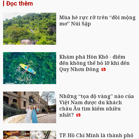
Đọc thêm
Mùa hè rực rỡ trên “đồi mộng
mơ” Núi Sập
Khám phá Hòn Khô - điểm
đến không thể bỏ lỡ khi đến
Quy Nhơn Đông
Những “tọa độ vàng” nào của
Việt Nam được du khách
châu Âu tìm kiếm nhiều
nhất?
TP. Hồ Chí Minh là thành phố