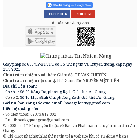
FACEBOOK
YOUTUBE
Tải Báo An Giang App
Giấy phép số 635/GP-BTTTT, do Bộ Thông tin và Truyền thông, cấp ngày
29/9/2021
Chịu trách nhiệm xuất bản:
Giám đốc
LÊ VĂN CHUYỂN
Chịu trách nhiệm nội dung:
Phó Giám đốc
NGUYỄN VIỆT TIẾN
Địa chỉ Tòa soạn:
- Cơ sở 1: Số 39 Đống Đa, phường Rạch Giá, tỉnh An Giang.
- Cơ sở 2:
Số 16 Mạc Đĩnh Chi, phường Rạch Giá, tỉnh An Giang.
Gửi tin, bài cộng tác qua email:
baoagdientu@gmail.com
Liên hệ quảng cáo:
- Số điện thoại: 02973.812.302
- Email:
baokgquangcao@gmail.com
© 2008 - 2017 Bản quyền thuộc về Báo và Phát thanh, Truyền hình tỉnh An
Giang.
© Chỉ được phát hành lại thông tin trên website khi có sự đồng ý bằng