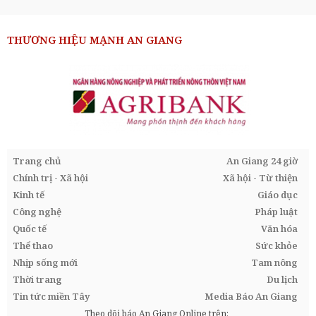
THƯƠNG HIỆU MẠNH AN GIANG
Trang chủ
An Giang 24 giờ
Chính trị - Xã hội
Xã hội - Từ thiện
Kinh tế
Giáo dục
Công nghệ
Pháp luật
Quốc tế
Văn hóa
Thể thao
Sức khỏe
Nhịp sống mới
Tam nông
Thời trang
Du lịch
Tin tức miền Tây
Media Báo An Giang
Theo dõi báo An Giang Online trên: