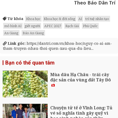
Theo Báo Dân Trí
Từ khóa
Khoa học
Khoa học & đời sống
AI
trí tuệ nhân tạo
mô hình AI
giết người
APEC 2027
Rạch Giá
Phú Quốc
An Giang
Báo An Giang
Link gốc:
https://dantri.com.vn/khoa-hoc/nguy-co-ai-am-
tham-truyen-nhau-thoi-quen-xau-qua-du-lieu...
Bạn có thể quan tâm
Mùa dâu Hạ Châu - trái cây
đặc sản của vùng đất Tây Đô
Chuyện tử tế ở Vĩnh Long: Tủ
vé số nghĩa tình gây quỹ vì