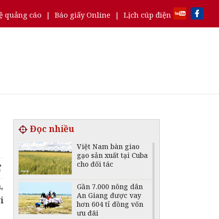
ệ quảng cáo
|
Báo giấy Online
|
Lịch cúp điện
Đọc nhiều
Việt Nam bàn giao
gạo sản xuất tại Cuba
cho đối tác
,
Gần 7.000 nông dân
An Giang được vay
i
hơn 604 tỉ đồng vốn
ưu đãi