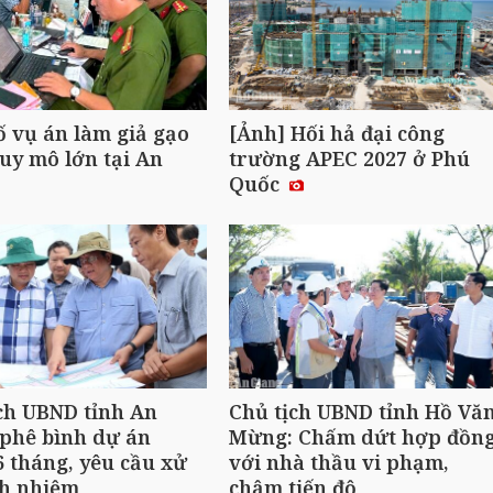
ố vụ án làm giả gạo
[Ảnh] Hối hả đại công
uy mô lớn tại An
trường APEC 2027 ở Phú
Quốc
ch UBND tỉnh An
Chủ tịch UBND tỉnh Hồ Vă
phê bình dự án
Mừng: Chấm dứt hợp đồn
 tháng, yêu cầu xử
với nhà thầu vi phạm,
ch nhiệm
chậm tiến độ