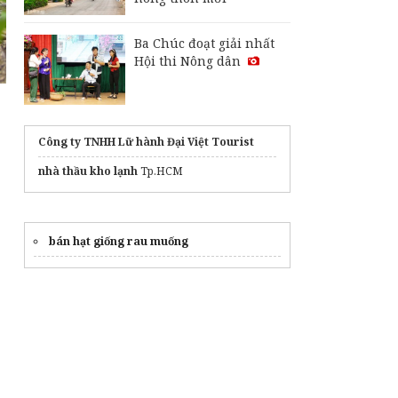
sản xuất 1.500 ha đậu
nành rau
Ba Chúc đoạt giải nhất
Nông dân An Giang
Hội thi Nông dân
tăng lợi nhuận nhờ
canh tác lúa "thuận
thiên"
Công ty TNHH Lữ hành Đại Việt Tourist
nhà thầu kho lạnh
Tp.HCM
bán hạt giống rau muống
0