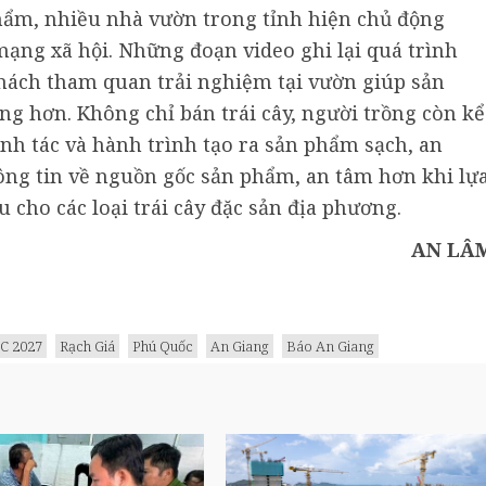
hẩm, nhiều nhà vườn trong tỉnh hiện chủ động
mạng xã hội. Những đoạn video ghi lại quá trình
hách tham quan trải nghiệm tại vườn giúp sản
ng hơn. Không chỉ bán trái cây, người trồng còn kể
nh tác và hành trình tạo ra sản phẩm sạch, an
ông tin về nguồn gốc sản phẩm, an tâm hơn khi lự
cho các loại trái cây đặc sản địa phương.
AN LÂ
C 2027
Rạch Giá
Phú Quốc
An Giang
Báo An Giang