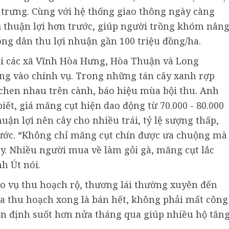
trưng. Cùng với hệ thống giao thông ngày càng
hụ thuận lợi hơn trước, giúp người trồng khóm nân
ng dân thu lợi nhuận gần 100 triệu đồng/ha.
ại các xã Vĩnh Hòa Hưng, Hòa Thuận và Long
g vào chính vụ. Trong những tán cây xanh rợp
hen nhau trên cành, báo hiệu mùa bội thu. Anh
ết, giá măng cụt hiện dao động từ 70.000 - 80.000
huận lợi nên cây cho nhiều trái, tỷ lệ sượng thấp,
ước. “Không chỉ măng cụt chín được ưa chuộng mà
y. Nhiều người mua về làm gỏi gà, măng cụt lắc
h Út nói.
o vụ thu hoạch rộ, thương lái thường xuyên đến
a thu hoạch xong là bán hết, không phải mất công
ổn định suốt hơn nửa tháng qua giúp nhiều hộ tăn