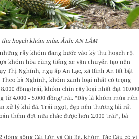
thu hoạch khóm mùa. Ảnh: AN LÂM
, những rẫy khóm đang bước vào kỳ thu hoạch rộ.
 lựa khóm hòa cùng tiếng xe vận chuyển tạo nên
ụy Thị Nghính, ngụ ấp An Lạc, xã Bình An tất bật
. Theo bà Nghính, khóm xanh loại nhất có trọng
 8.000 đồng/trái, khóm chín cây loại nhất đạt 10.00
g từ 4.000 - 5.000 đồng/trái. “Đây là khóm mùa nên
 xử lý khí đá. Trái ngọt, đẹp nên thương lái rất
 bán thêm đợt nữa chắc được hơn 2.000 trái”, bà
2 dòng sông Cái Lớn và Cái Bé, khóm Tắc Cậu có vị