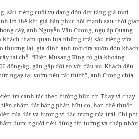
g, sầu riêng cuối vụ đang đón đợt tăng giá mới.
h lợi thế khi giá bán phục hồi mạnh sau thời gia
 bóng cây, anh Nguyễn Văn Cương, ngụ ấp Quang
 khách tham quan lựa những trái sầu riêng vừa
cho thương lái, gia đình anh mở cửa vườn đón khách
 cây tại chỗ. “Hiện Musang King có giá khoảng
00 đồng/kg, gần gấp đôi so với đầu vụ. Khách đến
hức ngay tại vườn nên rất thích”, anh Cương chia
iên trì canh tác theo hướng hữu cơ. Thay vì chạy
 tiên chăm đất bằng phân hữu cơ, hạn chế thuốc
iên của đất và hương vị đặc trưng của trái. Chi phí
phẩm được người tiêu dùng tin tưởng và chấp nhận