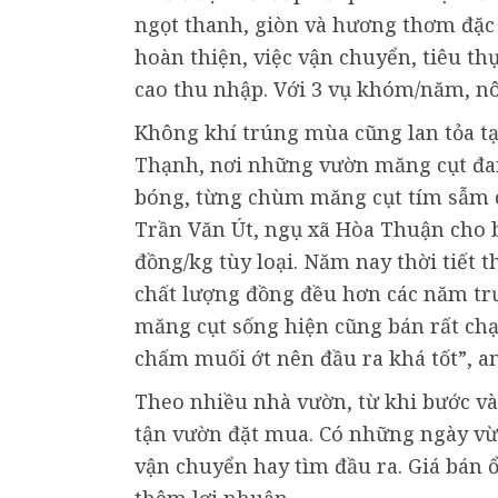
ngọt thanh, giòn và hương thơm đặc 
hoàn thiện, việc vận chuyển, tiêu t
cao thu nhập. Với 3 vụ khóm/năm, nô
Không khí trúng mùa cũng lan tỏa t
Thạnh, nơi những vườn măng cụt đan
bóng, từng chùm măng cụt tím sẫm c
Trần Văn Út, ngụ xã Hòa Thuận cho bi
đồng/kg tùy loại. Năm nay thời tiết t
chất lượng đồng đều hơn các năm tr
măng cụt sống hiện cũng bán rất chạ
chấm muối ớt nên đầu ra khá tốt”, an
Theo nhiều nhà vườn, từ khi bước và
tận vườn đặt mua. Có những ngày vừ
vận chuyển hay tìm đầu ra. Giá bán 
thêm lợi nhuận.