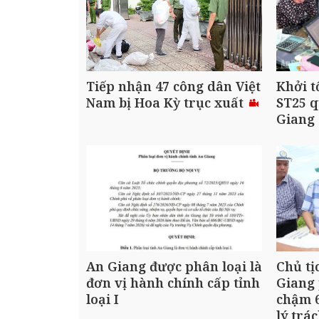
Tiếp nhận 47 công dân Việt
Khởi t
Nam bị Hoa Kỳ trục xuất
ST25 q
Giang
An Giang được phân loại là
Chủ tị
đơn vị hành chính cấp tỉnh
Giang 
loại I
chậm 6
lý trá