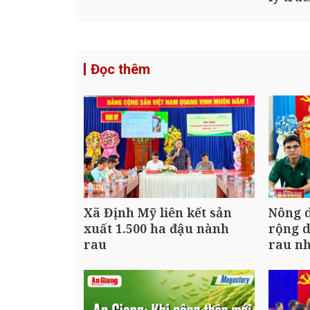
Đọc thêm
Xã Định Mỹ liên kết sản
Nông 
xuất 1.500 ha đậu nành
rộng d
rau
rau nh