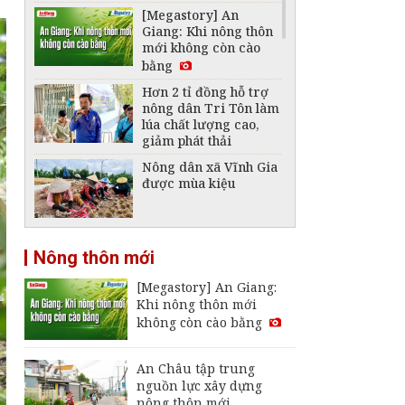
[Megastory] An
Giang: Khi nông thôn
mới không còn cào
bằng
Hơn 2 tỉ đồng hỗ trợ
nông dân Tri Tôn làm
lúa chất lượng cao,
giảm phát thải
Nông dân xã Vĩnh Gia
được mùa kiệu
Kết nối doanh nghiệp
Nông thôn mới
bao tiêu trái cây cho
nông dân Vĩnh Thạnh
[Megastory] An Giang:
Trung
Khi nông thôn mới
Nông dân xã Óc Eo
không còn cào bằng
mở rộng diện tích
đậu nành rau nhờ
hiệu quả liên kết
An Châu tập trung
nguồn lực xây dựng
Xã Định Mỹ liên kết
nông thôn mới