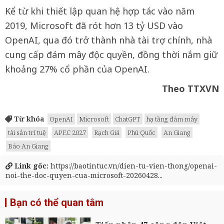
Kể từ khi thiết lập quan hệ hợp tác vào năm
2019, Microsoft đã rót hơn 13 tỷ USD vào
OpenAI, qua đó trở thành nhà tài trợ chính, nhà
cung cấp đám mây độc quyền, đồng thời nắm giữ
khoảng 27% cổ phần của OpenAI.
Theo TTXVN
Từ khóa
OpenAI
Microsoft
ChatGPT
hạ tầng đám mây
tài sản trí tuệ
APEC 2027
Rạch Giá
Phú Quốc
An Giang
Báo An Giang
Link gốc:
https://baotintuc.vn/dien-tu-vien-thong/openai-
noi-the-doc-quyen-cua-microsoft-20260428...
Bạn có thể quan tâm