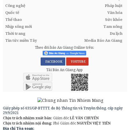
Công nghệ
Pháp luật
Quốc tế
Văn hóa
Thể thao
Sức khỏe
Nhịp sống mới
Tam nông
Thời trang
Du lịch
Tin tức miền Tây
Media Báo An Giang
Theo dõi báo An Giang Online trên:
FACEBOOK
YOUTUBE
Tải Báo An Giang App
Giấy phép số 635/GP-BTTTT, do Bộ Thông tin và Truyền thông, cấp ngày
29/9/2021
Chịu trách nhiệm xuất bản:
Giám đốc
LÊ VĂN CHUYỂN
Chịu trách nhiệm nội dung:
Phó Giám đốc
NGUYỄN VIỆT TIẾN
Địa chỉ Tòa soạn: