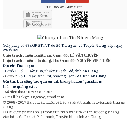
Tải Báo An Giang App
Giấy phép số 635/GP-BTTTT, do Bộ Thông tin và Truyền thông, cấp ngày
29/9/2021
Chịu trách nhiệm xuất bản:
Giám đốc
LÊ VĂN CHUYỂN
Chịu trách nhiệm nội dung:
Phó Giám đốc
NGUYỄN VIỆT TIẾN
Địa chỉ Tòa soạn:
- Cơ sở 1: Số 39 Đống Đa, phường Rạch Giá, tỉnh An Giang.
- Cơ sở 2:
Số 16 Mạc Đĩnh Chi, phường Rạch Giá, tỉnh An Giang.
Gửi tin, bài cộng tác qua email:
baoagdientu@gmail.com
Liên hệ quảng cáo:
- Số điện thoại: 02973.812.302
- Email:
baokgquangcao@gmail.com
© 2008 - 2017 Bản quyền thuộc về Báo và Phát thanh, Truyền hình tỉnh An
Giang.
© Chỉ được phát hành lại thông tin trên website khi có sự đồng ý bằng
văn bản của Báo và Phát thanh, Truyền hình tỉnh An Giang.