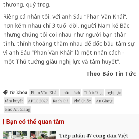
thương, quý trọng.
Riêng cá nhân tôi, với anh Sáu “Phan Văn Khải”,
hơn kém nhau chỉ 3 tuổi đời, người Nam kẻ Bắc
nhưng chúng tôi coi nhau như người bạn thân
tình, thỉnh thoảng thăm nhau để dốc bầu tâm sự
vì anh Sáu “Phan Văn Khải” là một nhân cách -
một Thủ tướng giàu nghị lực và tâm huyết".
Theo Báo Tin Tức
Từ khóa
Phan Văn Khải
nhân cách
Thủ tướng
nghị lực
tâm huyết
APEC 2027
Rạch Giá
Phú Quốc
An Giang
Báo An Giang
Bạn có thể quan tâm
Tiếp nhận 47 công dân Việt