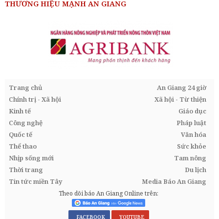
THƯƠNG HIỆU MẠNH AN GIANG
Trang chủ
An Giang 24 giờ
Chính trị - Xã hội
Xã hội - Từ thiện
Kinh tế
Giáo dục
Công nghệ
Pháp luật
Quốc tế
Văn hóa
Thể thao
Sức khỏe
Nhịp sống mới
Tam nông
Thời trang
Du lịch
Tin tức miền Tây
Media Báo An Giang
Theo dõi báo An Giang Online trên:
FACEBOOK
YOUTUBE