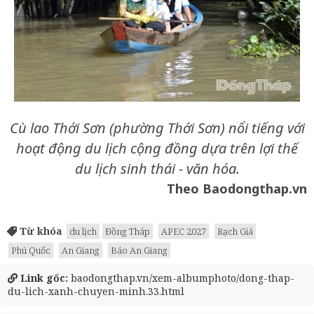
Cù lao Thới Sơn (phường Thới Sơn) nổi tiếng với
hoạt động du lịch cộng đồng dựa trên lợi thế
du lịch sinh thái - văn hóa.
Theo Baodongthap.vn
Từ khóa
du lịch
Đồng Tháp
APEC 2027
Rạch Giá
Phú Quốc
An Giang
Báo An Giang
Link gốc:
baodongthap.vn/xem-albumphoto/dong-thap-
du-lich-xanh-chuyen-minh.33.html