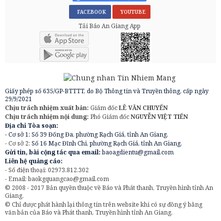
FACEBOOK
YOUTUBE
Tải Báo An Giang App
Giấy phép số 635/GP-BTTTT, do Bộ Thông tin và Truyền thông, cấp ngày
29/9/2021
Chịu trách nhiệm xuất bản:
Giám đốc
LÊ VĂN CHUYỂN
Chịu trách nhiệm nội dung:
Phó Giám đốc
NGUYỄN VIỆT TIẾN
Địa chỉ Tòa soạn:
- Cơ sở 1: Số 39 Đống Đa, phường Rạch Giá, tỉnh An Giang.
- Cơ sở 2:
Số 16 Mạc Đĩnh Chi, phường Rạch Giá, tỉnh An Giang.
Gửi tin, bài cộng tác qua email:
baoagdientu@gmail.com
Liên hệ quảng cáo:
- Số điện thoại: 02973.812.302
- Email:
baokgquangcao@gmail.com
© 2008 - 2017 Bản quyền thuộc về Báo và Phát thanh, Truyền hình tỉnh An
Giang.
© Chỉ được phát hành lại thông tin trên website khi có sự đồng ý bằng
văn bản của Báo và Phát thanh, Truyền hình tỉnh An Giang.