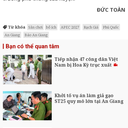
ĐỨC TOÀN
Từ khóa
Sân chơi
bổ ích
APEC 2027
Rạch Giá
Phú Quốc
An Giang
Báo An Giang
Bạn có thể quan tâm
Tiếp nhận 47 công dân Việt
Nam bị Hoa Kỳ trục xuất
Khởi tố vụ án làm giả gạo
ST25 quy mô lớn tại An Giang