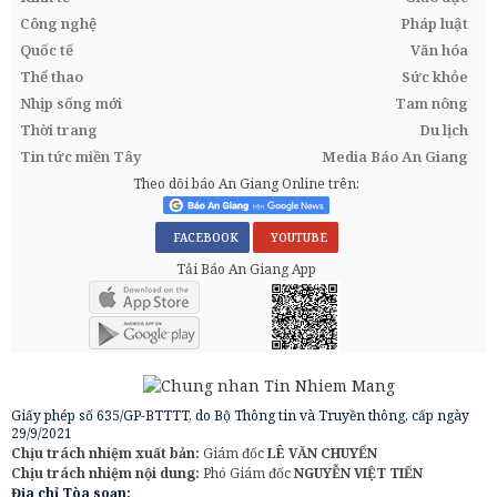
Công nghệ
Pháp luật
Quốc tế
Văn hóa
Thể thao
Sức khỏe
Nhịp sống mới
Tam nông
Thời trang
Du lịch
Tin tức miền Tây
Media Báo An Giang
Theo dõi báo An Giang Online trên:
FACEBOOK
YOUTUBE
Tải Báo An Giang App
Giấy phép số 635/GP-BTTTT, do Bộ Thông tin và Truyền thông, cấp ngày
29/9/2021
Chịu trách nhiệm xuất bản:
Giám đốc
LÊ VĂN CHUYỂN
Chịu trách nhiệm nội dung:
Phó Giám đốc
NGUYỄN VIỆT TIẾN
Địa chỉ Tòa soạn: