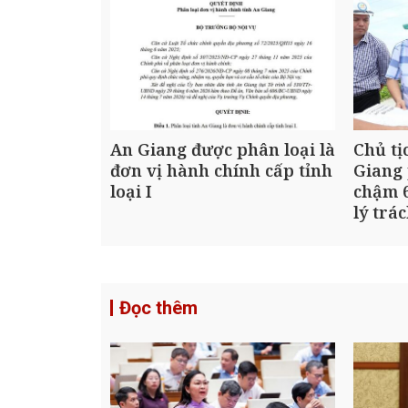
An Giang được phân loại là
Chủ tị
đơn vị hành chính cấp tỉnh
Giang 
loại I
chậm 6
lý trá
Đọc thêm