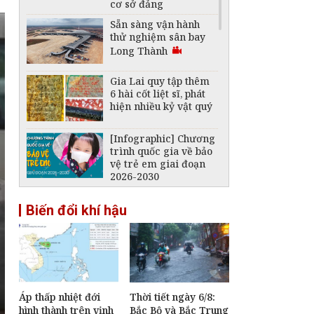
cơ sở đảng
Sẵn sàng vận hành
thử nghiệm sân bay
Long Thành
Gia Lai quy tập thêm
6 hài cốt liệt sĩ, phát
hiện nhiều kỷ vật quý
[Infographic] Chương
trình quốc gia về bảo
vệ trẻ em giai đoạn
2026-2030
Đề xuất nhiều cơ chế
Biến đổi khí hậu
đặc thù bảo đảm tiến
độ các dự án phục vụ
APEC 2027
An Giang dự hội nghị
ngoại giao, thúc đẩy
tư duy "kiến tạo" phục
vụ phát triển
Áp thấp nhiệt đới
Thời tiết ngày 6/8:
hình thành trên vịnh
Bắc Bộ và Bắc Trung
[Infographic] Quy