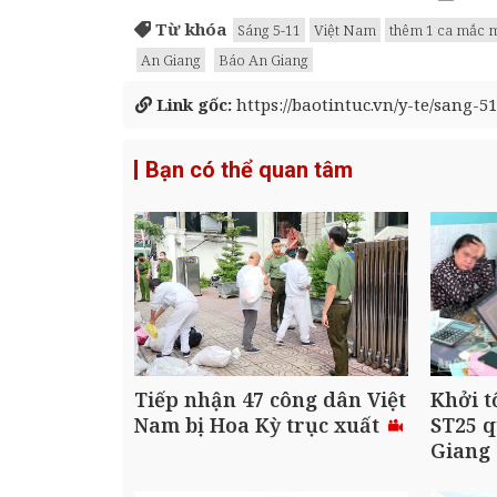
Từ khóa
Sáng 5-11
Việt Nam
thêm 1 ca mắc 
An Giang
Báo An Giang
Link gốc:
https://baotintuc.vn/y-te/sang-
Bạn có thể quan tâm
Tiếp nhận 47 công dân Việt
Khởi t
Nam bị Hoa Kỳ trục xuất
ST25 q
Giang