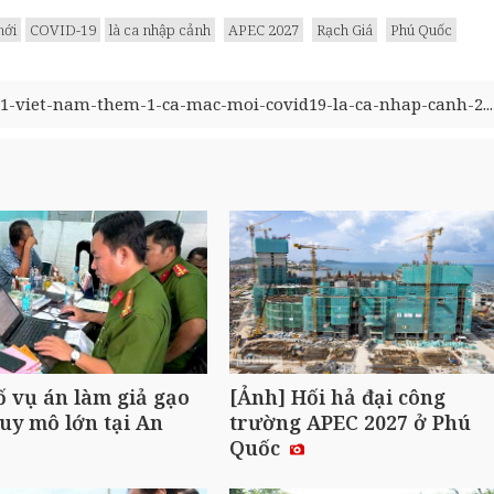
mới
COVID-19
là ca nhập cảnh
APEC 2027
Rạch Giá
Phú Quốc
511-viet-nam-them-1-ca-mac-moi-covid19-la-ca-nhap-canh-2...
ố vụ án làm giả gạo
[Ảnh] Hối hả đại công
uy mô lớn tại An
trường APEC 2027 ở Phú
Quốc