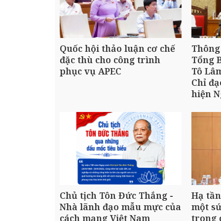
Quốc hội thảo luận cơ chế
Thông 
đặc thù cho công trình
Tổng B
phục vụ APEC
Tô Lâm
Chỉ đ
hiện N
Chủ tịch Tôn Đức Thắng -
Hạ tầ
Nhà lãnh đạo mẫu mực của
một s
cách mạng Việt Nam
trong