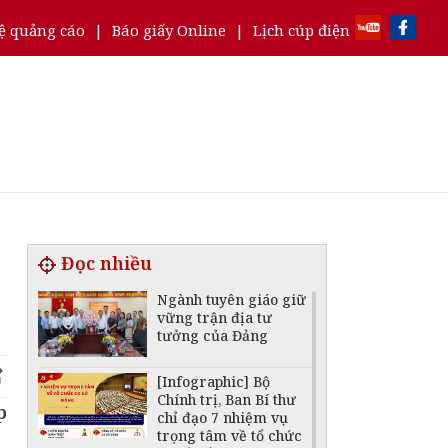
ệ quảng cáo
|
Báo giấy Online
|
Lịch cúp điện
Đọc nhiều
Ngành tuyên giáo giữ
vững trận địa tư
tưởng của Đảng
[Infographic] Bộ
Chính trị, Ban Bí thư
p
chỉ đạo 7 nhiệm vụ
trọng tâm về tổ chức