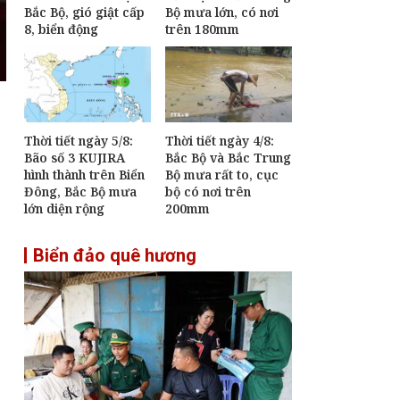
Bắc Bộ, gió giật cấp
Bộ mưa lớn, có nơi
định mới về tuyển
8, biển động
trên 180mm
dụng, sử dụng và
quản lý công chức
Phiên họp Chính phủ
thường kỳ tháng 7:
Xuất nhập khẩu ước
đạt 659,6 tỷ USD, tăng
28,1%
Thời tiết ngày 5/8:
Thời tiết ngày 4/8:
Bão số 3 KUJIRA
Bắc Bộ và Bắc Trung
Chủ tịch Tôn Đức
hình thành trên Biển
Bộ mưa rất to, cục
Thắng - Nhà lãnh đạo
Đông, Bắc Bộ mưa
bộ có nơi trên
mẫu mực của cách
lớn diện rộng
200mm
mạng Việt Nam
Biển đảo quê hương
1