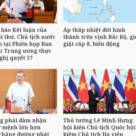
báo Kết luận của
Áp thấp nhiệt đới hình
í thư, Chủ tịch nước
thành trên vịnh Bắc Bộ, gi
 tại Phiên họp Ban
giật cấp 8, biển động
ạo Trung ương thực
ghị quyết 57
ng phải đảm nhận
Thủ tướng Lê Minh Hưng
ứ mệnh lớn hơn
hội kiến Chủ tịch Quốc hội
 chặng đường phát
kiêm Chủ tịch Hạ viện