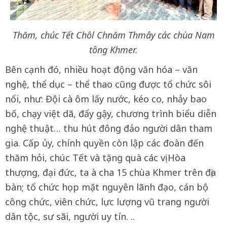
Thăm, chúc Tết Chôl Chnăm Thmây các chùa Nam
tông Khmer.
Bên cạnh đó, nhiều hoạt động văn hóa – văn
nghệ, thể dục – thể thao cũng được tổ chức sôi
nổi, như: Đội cà ôm lấy nước, kéo co, nhảy bao
bố, chạy việt dã, đẩy gậy, chương trình biểu diễn
nghệ thuật… thu hút đông đảo người dân tham
gia. Cấp ủy, chính quyền còn lập các đoàn đến
thăm hỏi, chúc Tết và tặng quà các vị Hòa
thượng, đại đức, ta à cha 15 chùa Khmer trên địa
bàn; tổ chức họp mặt nguyên lãnh đạo, cán bộ
công chức, viên chức, lực lượng vũ trang người
dân tộc, sư sãi, người uy tín. ..