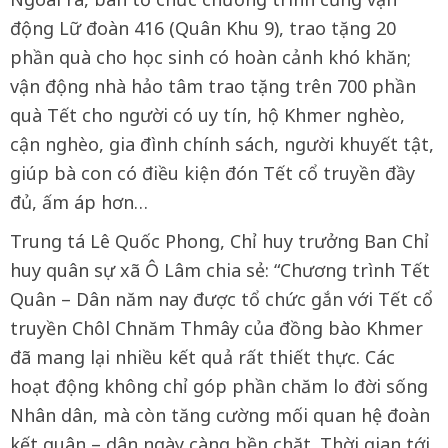
động Lữ đoàn 416 (Quân Khu 9), trao tặng 20
phần quà cho học sinh có hoàn cảnh khó khăn;
vận động nhà hảo tâm trao tặng trên 700 phần
quà Tết cho người có uy tín, hộ Khmer nghèo,
cận nghèo, gia đình chính sách, người khuyết tật,
giúp bà con có điều kiện đón Tết cổ truyền đầy
đủ, ấm áp hơn…
Trung tá Lê Quốc Phong, Chỉ huy trưởng Ban Chỉ
huy quân sự xã Ô Lâm chia sẻ: “Chương trình Tết
Quân – Dân năm nay được tổ chức gắn với Tết cổ
truyền Chôl Chnăm Thmây của đồng bào Khmer
đã mang lại nhiều kết quả rất thiết thực. Các
hoạt động không chỉ góp phần chăm lo đời sống
Nhân dân, mà còn tăng cường mối quan hệ đoàn
kết quân – dân ngày càng bền chặt. Thời gian tới,