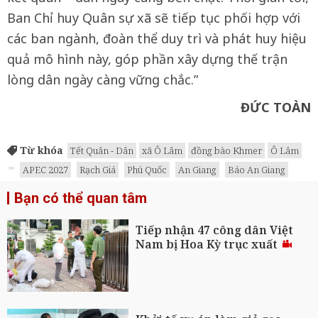
Ban Chỉ huy Quân sự xã sẽ tiếp tục phối hợp với
các ban ngành, đoàn thể duy trì và phát huy hiệu
quả mô hình này, góp phần xây dựng thế trận
lòng dân ngày càng vững chắc.”
ĐỨC TOÀN
Từ khóa
Tết Quân - Dân
xã Ô Lâm
đồng bào Khmer
Ô Lâm
APEC 2027
Rạch Giá
Phú Quốc
An Giang
Báo An Giang
Bạn có thể quan tâm
Tiếp nhận 47 công dân Việt
Nam bị Hoa Kỳ trục xuất