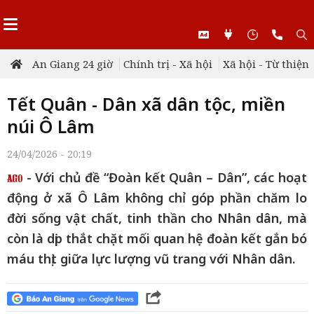
An Giang 24 giờ
Chính trị - Xã hội
Xã hội - Từ thiện
Tết Quân - Dân xã dân tộc, miền
núi Ô Lâm
24/04/2026 - 20:19
- Với chủ đề “Đoàn kết Quân – Dân”, các hoạt
động ở xã Ô Lâm không chỉ góp phần chăm lo
đời sống vật chất, tinh thần cho Nhân dân, mà
còn là dịp thắt chặt mối quan hệ đoàn kết gắn bó
máu thịt giữa lực lượng vũ trang với Nhân dân.