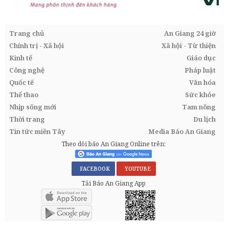
Trang chủ
An Giang 24 giờ
Chính trị - Xã hội
Xã hội - Từ thiện
Kinh tế
Giáo dục
Công nghệ
Pháp luật
Quốc tế
Văn hóa
Thể thao
Sức khỏe
Nhịp sống mới
Tam nông
Thời trang
Du lịch
Tin tức miền Tây
Media Báo An Giang
Theo dõi báo An Giang Online trên:
FACEBOOK
YOUTUBE
Tải Báo An Giang App