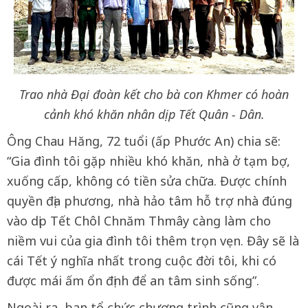
Trao nhà Đại đoàn kết cho bà con Khmer có hoàn
cảnh khó khăn nhân dịp Tết Quân - Dân.
Ông Chau Hăng, 72 tuổi (ấp Phước An) chia sẽ:
“Gia đình tôi gặp nhiều khó khăn, nhà ở tạm bợ,
xuống cấp, không có tiền sửa chữa. Được chính
quyền địa phương, nhà hảo tâm hỗ trợ nhà đúng
vào dịp Tết Chôl Chnăm Thmây càng làm cho
niềm vui của gia đình tôi thêm trọn vẹn. Đây sẽ là
cái Tết ý nghĩa nhất trong cuộc đời tôi, khi có
được mái ấm ổn định để an tâm sinh sống”.
Ngoài ra, ban tổ chức chương trình cũng vận