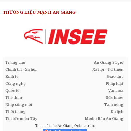
THƯƠNG HIỆU MẠNH AN GIANG
Trang chủ
An Giang 24 giờ
Chính trị - Xã hội
Xã hội - Từ thiện
Kinh tế
Giáo dục
Công nghệ
Pháp luật
Quốc tế
Văn hóa
Thể thao
Sức khỏe
Nhịp sống mới
Tam nông
Thời trang
Du lịch
Tin tức miền Tây
Media Báo An Giang
Theo dõi báo An Giang Online trên: