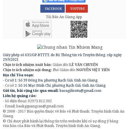
FACEBOOK
YOUTUBE
Tải Báo An Giang App
Giấy phép số 635/GP-BTTTT, do Bộ Thông tin và Truyền thông, cấp ngày
29/9/2021
Chịu trách nhiệm xuất bản:
Giám đốc
LÊ VĂN CHUYỂN
Chịu trách nhiệm nội dung:
Phó Giám đốc
NGUYỄN VIỆT TIẾN
Địa chỉ Tòa soạn:
- Cơ sở 1: Số 39 Đống Đa, phường Rạch Giá, tỉnh An Giang.
- Cơ sở 2:
Số 16 Mạc Đĩnh Chi, phường Rạch Giá, tỉnh An Giang.
Gửi tin, bài cộng tác qua email:
baoagdientu@gmail.com
Liên hệ quảng cáo:
- Số điện thoại: 02973.812.302
- Email:
baokgquangcao@gmail.com
© 2008 - 2017 Bản quyền thuộc về Báo và Phát thanh, Truyền hình tỉnh An
Giang.
© Chỉ được phát hành lại thông tin trên website khi có sự đồng ý bằng
văn bản của Báo và Phát thanh, Truyền hình tỉnh An Giang.