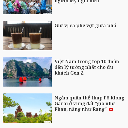
người Mỹ nghỉ hưu
Giữ vị cà phê vợt giữa phố
Việt Nam trong top 10 điểm
đến lý tưởng nhất cho du
khách Gen Z
Ngắm quần thể tháp Pô Klong
Garai ở vùng đất "gió như
Phan, nắng như Rang"