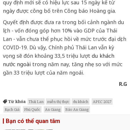
quy định mới sẽ có hiệu lực sau 15 ngày kể từ
ngày được công bố trên Công báo Hoàng gia.
Quyết định được đưa ra trong bối cảnh ngành du
lịch - vốn đóng góp hơn 10% vào GDP của Thái
Lan - vẫn chưa thể phục hồi về mức trước đại dịch
COVID-19. Dù vậy, Chính phủ Thái Lan vẫn kỳ
vọng sẽ đón khoảng 33,5 triệu lượt
du khách
nước ngoài
trong năm nay, tăng nhẹ so với mức
gần 33 triệu lượt của năm ngoái.
R.G
Từ khóa
Thái Lan
miễn thị thực
du khách
APEC 2027
Rạch Giá
Phú Quốc
An Giang
Báo An Giang
Bạn có thể quan tâm