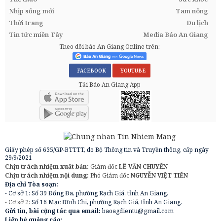
Nhịp sống mới
Tam nông
Thời trang
Du lịch
Tin tức miền Tây
Media Báo An Giang
Theo dõi báo An Giang Online trên:
FACEBOOK
YOUTUBE
Tải Báo An Giang App
Giấy phép số 635/GP-BTTTT, do Bộ Thông tin và Truyền thông, cấp ngày
29/9/2021
Chịu trách nhiệm xuất bản:
Giám đốc
LÊ VĂN CHUYỂN
Chịu trách nhiệm nội dung:
Phó Giám đốc
NGUYỄN VIỆT TIẾN
Địa chỉ Tòa soạn:
- Cơ sở 1: Số 39 Đống Đa, phường Rạch Giá, tỉnh An Giang.
- Cơ sở 2:
Số 16 Mạc Đĩnh Chi, phường Rạch Giá, tỉnh An Giang.
Gửi tin, bài cộng tác qua email:
baoagdientu@gmail.com
Liên hệ quảng cáo: