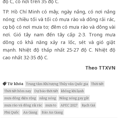
độ C, có nơi trên 35 độ C.
TP. Hồ Chí Minh có mây, ngày nắng, có nơi nắng
nóng; chiều tối và tối có mưa rào và dông rải rác,
cục bộ có nơi mưa to; đêm có mưa rào và dông vài
nơi. Gió tây nam đến tây cấp 2-3. Trong mưa
dông có khả năng xảy ra lốc, sét và gió giật
mạnh. Nhiệt độ thấp nhất 25-27 độ C. Nhiệt độ
cao nhất 32-35 độ C.
Theo TTXVN
Từ khóa
Trung tâm Khí tượng Thủy văn Quốc gia
Thời tiết
Thời tiết hôm nay
Dự báo thời tiết
không khí lạnh
mưa dông diện rộng
nắng nóng
Nắng nóng gay gắt
mưa rào và dông rải rác
mưa to
APEC 2027
Rạch Giá
Phú Quốc
An Giang
Báo An Giang