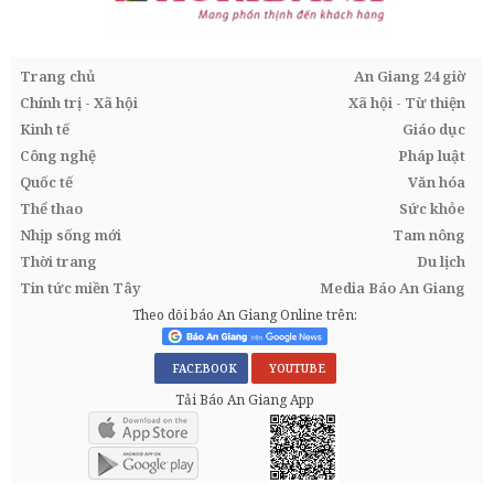
Trang chủ
An Giang 24 giờ
Chính trị - Xã hội
Xã hội - Từ thiện
Kinh tế
Giáo dục
Công nghệ
Pháp luật
Quốc tế
Văn hóa
Thể thao
Sức khỏe
Nhịp sống mới
Tam nông
Thời trang
Du lịch
Tin tức miền Tây
Media Báo An Giang
Theo dõi báo An Giang Online trên:
FACEBOOK
YOUTUBE
Tải Báo An Giang App