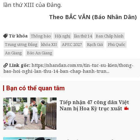
lần thứ XIII của Đảng.
Theo BẮC VĂN (Báo Nhân Dân)
Từ khóa
Thông báo
Hội nghị
lần thứ 14
Ban Chấp hành
Trung ương Đảng
khóa XII
APEC 2027
Rạch Giá
Phú Quốc
An Giang
Báo An Giang
Link gốc:
https://nhandan.com.vn/tin-tuc-su-kien/thong-
bao-hoi-nghi-lan-thu-14-ban-chap-hanh-trun...
Bạn có thể quan tâm
Tiếp nhận 47 công dân Việt
Nam bị Hoa Kỳ trục xuất