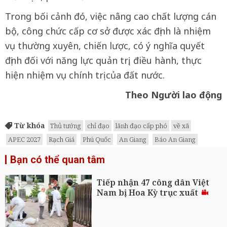
Trong bối cảnh đó, việc nâng cao chất lượng cán
bộ, công chức cấp cơ sở được xác định là nhiệm
vụ thường xuyên, chiến lược, có ý nghĩa quyết
định đối với năng lực quản trị, điều hành, thực
hiện nhiệm vụ chính trị của đất nước.
Theo Người lao động
Từ khóa
Thủ tướng
chỉ đạo
lãnh đạo cấp phó
về xã
APEC 2027
Rạch Giá
Phú Quốc
An Giang
Báo An Giang
Bạn có thể quan tâm
Tiếp nhận 47 công dân Việt
Nam bị Hoa Kỳ trục xuất