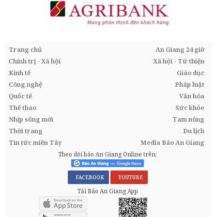
Trang chủ
An Giang 24 giờ
Chính trị - Xã hội
Xã hội - Từ thiện
Kinh tế
Giáo dục
Công nghệ
Pháp luật
Quốc tế
Văn hóa
Thể thao
Sức khỏe
Nhịp sống mới
Tam nông
Thời trang
Du lịch
Tin tức miền Tây
Media Báo An Giang
Theo dõi báo An Giang Online trên:
FACEBOOK
YOUTUBE
Tải Báo An Giang App