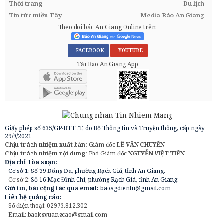
Thời trang
Du lịch
Tin tức miền Tây
Media Báo An Giang
Theo dõi báo An Giang Online trên:
FACEBOOK
YOUTUBE
Tải Báo An Giang App
Giấy phép số 635/GP-BTTTT, do Bộ Thông tin và Truyền thông, cấp ngày
29/9/2021
Chịu trách nhiệm xuất bản:
Giám đốc
LÊ VĂN CHUYỂN
Chịu trách nhiệm nội dung:
Phó Giám đốc
NGUYỄN VIỆT TIẾN
Địa chỉ Tòa soạn:
- Cơ sở 1: Số 39 Đống Đa, phường Rạch Giá, tỉnh An Giang.
- Cơ sở 2:
Số 16 Mạc Đĩnh Chi, phường Rạch Giá, tỉnh An Giang.
Gửi tin, bài cộng tác qua email:
baoagdientu@gmail.com
Liên hệ quảng cáo:
- Số điện thoại: 02973.812.302
- Email:
baokgquangcao@gmail.com