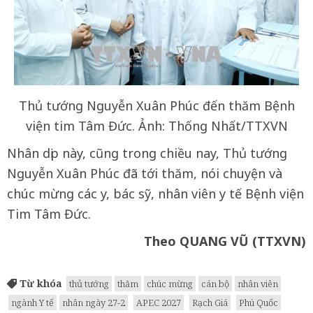
Thủ tướng Nguyễn Xuân Phúc đến thăm Bệnh
viện tim Tâm Đức. Ảnh: Thống Nhất/TTXVN
Nhân dịp này, cũng trong chiều nay, Thủ tướng
Nguyễn Xuân Phúc đã tới thăm, nói chuyện và
chúc mừng các y, bác sỹ, nhân viên y tế Bệnh viện
Tim Tâm Đức.
Theo QUANG VŨ (TTXVN)
Từ khóa
thủ tướng
thăm
chúc mừng
cán bộ
nhân viên
ngành Y tế
nhân ngày 27-2
APEC 2027
Rạch Giá
Phú Quốc