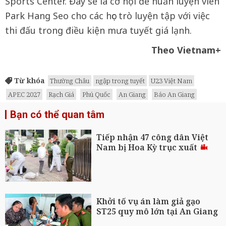
Sports Center. Đây sẽ là cơ hội để huấn luyện viên
Park Hang Seo cho các học trò luyện tập với việc
thi đấu trong điều kiện mưa tuyết giá lạnh.
Theo Vietnam+
Từ khóa
Thường Châu
ngập trong tuyết
U23 Việt Nam
APEC 2027
Rạch Giá
Phú Quốc
An Giang
Báo An Giang
Bạn có thể quan tâm
Tiếp nhận 47 công dân Việt
Nam bị Hoa Kỳ trục xuất
Khởi tố vụ án làm giả gạo
ST25 quy mô lớn tại An Giang