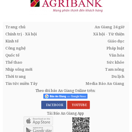
Trang chủ
An Giang 24 giờ
Chính trị - Xã hội
Xã hội - Từ thiện
Kinh tế
Giáo dục
Công nghệ
Pháp luật
Quốc tế
Văn hóa
Thể thao
Sức khỏe
Nhịp sống mới
Tam nông
Thời trang
Du lịch
Tin tức miền Tây
Media Báo An Giang
Theo dõi báo An Giang Online trên:
FACEBOOK
YOUTUBE
Tải Báo An Giang App