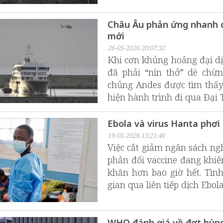
Châu Âu phản ứng nhanh c
mới
26-05-2026 20:07:32
Khi cơn khủng hoảng đại dị
đã phải “nín thở” dè chừ
chủng Andes được tìm thấy
hiện hành trình đi qua Đại
Ebola và virus Hanta phơi
19-05-2026 13:21:46
Việc cắt giảm ngân sách ngh
phản đối vaccine đang khiến
khăn hơn bao giờ hết. Tìn
gian qua liên tiếp dịch Ebol
WHO đánh giá về đợt bùng