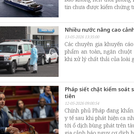
tin chưa được kiểm chứng t
Nhiều nước nâng cao cảnh 
13-05-2026 13:35:00
Các chuyên gia khuyến cáo 
phẩm an toàn, ngăn chuột 
khi xử lý chất thải của loà
Pháp siết chặt kiểm soát 
tiên
12-05-2026 09:00:54
Chính phủ Pháp đang khẩn t
y tế sau khi phát hiện ca n
tới ổ dịch bùng phát trên t
gia cảnh báo nguy cơ dịch b