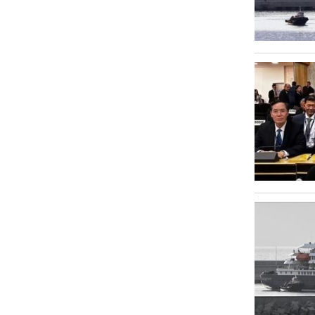
Văn hóa
Sức khỏe
Nhịp sống mới
Thời trang
Du lịch
Kinh tế
Pháp luật
Phóng sự ảnh
Quy hoạch tỉnh An Giang thời kỳ
2021-2030, tầm nhìn đến năm 2050
Podcast