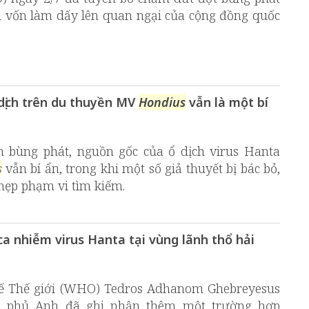
ch vốn làm dấy lên quan ngại của cộng đồng quốc
dịch trên du thuyền MV
Hondius
vẫn là một bí
h bùng phát, nguồn gốc của ổ dịch virus Hanta
s
vẫn bí ẩn, trong khi một số giả thuyết bị bác bỏ,
hẹp phạm vi tìm kiếm.
 nhiễm virus Hanta tại vùng lãnh thổ hải
tế Thế giới (WHO) Tedros Adhanom Ghebreyesus
h phủ Anh đã ghi nhận thêm một trường hợp