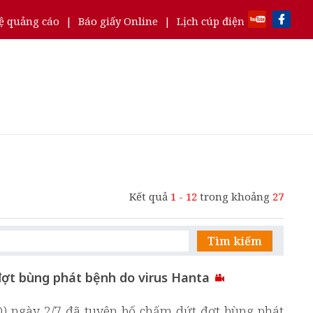
ệ quảng cáo
|
Báo giấy Online
|
Lịch cúp điện
Kết quả
1 - 12
trong khoảng
27
Tìm kiếm
ợt bùng phát bệnh do virus Hanta
O) ngày 2/7 đã tuyên bố chấm dứt đợt bùng phát