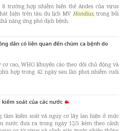
8 trường hợp nhiễm biến thể Andes của virus
hát hiện trên tàu du lịch MV
Hondius
, trong bối
khả năng ứng phó dịch bệnh.
ông dân có liên quan đến chùm ca bệnh do
uy cơ cao, WHO khuyến cáo theo dõi chủ động và
 phù hợp trong 42 ngày sau lần phơi nhiễm cuối
m kiểm soát của các nước
 tầm kiểm soát và nguy cơ lây lan hiện ở mức
ều nước đưa ra trong ngày 12/5 kèm theo cảnh
guy cơ từ virus và cảnh giác trước nhiều thông