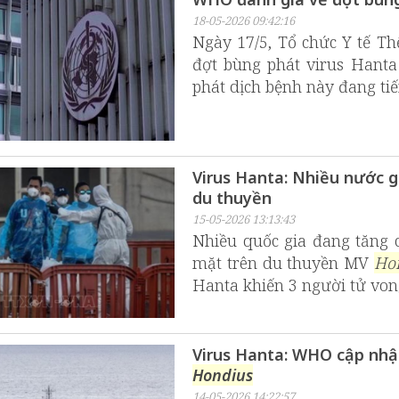
18-05-2026 09:42:16
Ngày 17/5, Tổ chức Y tế T
đợt bùng phát virus Hanta
phát dịch bệnh này đang ti
Virus Hanta: Nhiều nước g
du thuyền
15-05-2026 13:13:43
Nhiều quốc gia đang tăng 
mặt trên du thuyền MV
Ho
Hanta khiến 3 người tử von
Virus Hanta: WHO cập nhật 
Hondius
14-05-2026 14:22:57