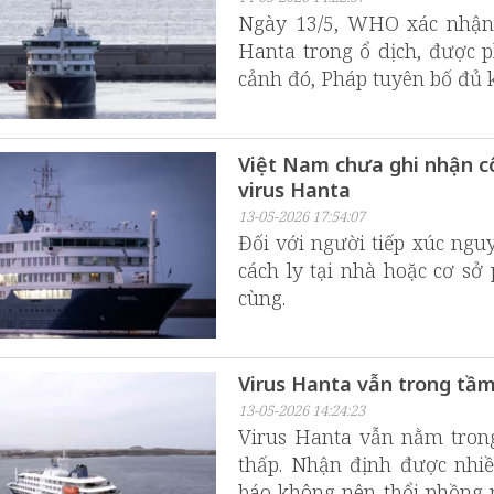
Ngày 13/5, WHO xác nhận 
Hanta trong ổ dịch, được p
cảnh đó, Pháp tuyên bố đủ 
Việt Nam chưa ghi nhận c
virus Hanta
13-05-2026 17:54:07
Đối với người tiếp xúc ng
cách ly tại nhà hoặc cơ sở
cùng.
Virus Hanta vẫn trong tầ
13-05-2026 14:24:23
Virus Hanta vẫn nằm trong
thấp. Nhận định được nhi
báo không nên thổi phồng n