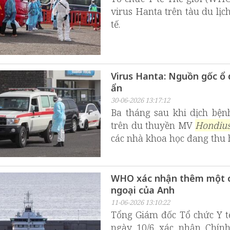
virus Hanta trên tàu du lị
tế.
Virus Hanta: Nguồn gốc ổ 
ẩn
30-06-2026 13:17:12
Ba tháng sau khi dịch bện
trên du thuyền MV
Hondiu
các nhà khoa học đang thu 
WHO xác nhận thêm một ca
ngoại của Anh
11-06-2026 13:10:22
Tổng Giám đốc Tổ chức Y 
ngày 10/6 xác nhận Chín