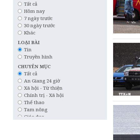
Tất cả
Hôm nay
7 ngày trước
30 ngày trước
Khác
LOẠI BÀI
Tin
Truyền hình
CHUYÊN MỤC
Tất cả
An Giang 24 giờ
Xã hội - Từ thiện
Chính trị - Xã hội
Thể thao
Tam nông
Giáo dục
Công nghệ
Quốc tế
Khoa học