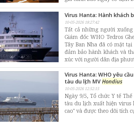
Virus Hanta: Hành khách b
10-05-2026 18:27:42
Tất cả những người xuống 
Giám đốc WHO Tedros Ghebr
Tây Ban Nha đã có mặt tại 
đảm bảo hành khách và thà
xúc với người dân địa phươ
Virus Hanta: WHO yêu cầu 
tàu du lịch MV
Hondius
10-05-2026 12:52:15
Ngày 9/5, Tổ chức Y tế Thế
tàu du lịch xuất hiện virus
cao" và được theo dõi tích c