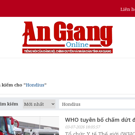
Liên h
 kiếm cho "
Hondius
"
tìm kiếm
WHO tuyên bố chấm dứt đ
03-07-2026 18:05:57
Tổ chức Y tế Thế giới (WH