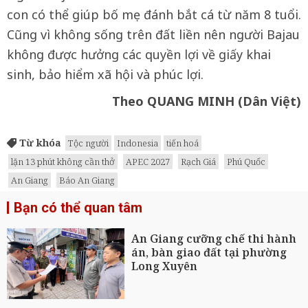
con có thể giúp bố mẹ đánh bắt cá từ năm 8 tuổi.
Cũng vì không sống trên đất liền nên người Bajau
không được hưởng các quyền lợi về giấy khai
sinh, bảo hiểm xã hội và phúc lợi.
Theo QUANG MINH (Dân Việt)
Từ khóa
Tộc người
Indonesia
tiến hoá
lặn 13 phút không cần thở
APEC 2027
Rạch Giá
Phú Quốc
An Giang
Báo An Giang
Bạn có thể quan tâm
An Giang cưỡng chế thi hành
án, bàn giao đất tại phường
Long Xuyên