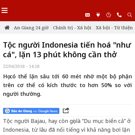
An Giang 24 giờ
Chính trị - Xã hội
Xã hội - Từ thiện
Tộc người Indonesia tiến hoá "như
cá", lặn 13 phút không cần thở
22/04/2018 - 14:18
Họ có thể lặn sâu tới 60 mét nhờ một bộ phận
trên cơ thể có kích thước to hơn 50% so với
người thường.
Tộc người Bajau, hay còn gọi là “Du mục biển cả” ở
Indonesia, từ lâu đã nổi tiếng vì khả năng bơi lặn