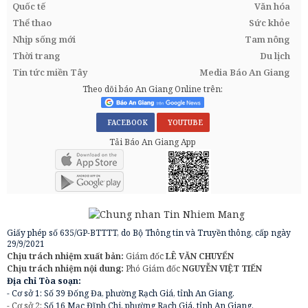
Quốc tế
Văn hóa
Thể thao
Sức khỏe
Nhịp sống mới
Tam nông
Thời trang
Du lịch
Tin tức miền Tây
Media Báo An Giang
Theo dõi báo An Giang Online trên:
FACEBOOK
YOUTUBE
Tải Báo An Giang App
Giấy phép số 635/GP-BTTTT, do Bộ Thông tin và Truyền thông, cấp ngày
29/9/2021
Chịu trách nhiệm xuất bản:
Giám đốc
LÊ VĂN CHUYỂN
Chịu trách nhiệm nội dung:
Phó Giám đốc
NGUYỄN VIỆT TIẾN
Địa chỉ Tòa soạn:
- Cơ sở 1: Số 39 Đống Đa, phường Rạch Giá, tỉnh An Giang.
- Cơ sở 2:
Số 16 Mạc Đĩnh Chi, phường Rạch Giá, tỉnh An Giang.