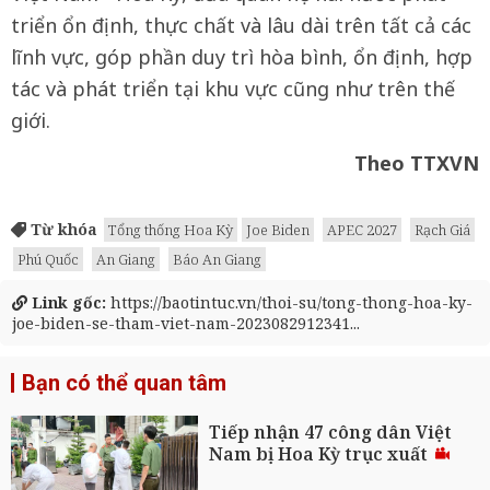
triển ổn định, thực chất và lâu dài trên tất cả các
lĩnh vực, góp phần duy trì hòa bình, ổn định, hợp
tác và phát triển tại khu vực cũng như trên thế
giới.
Theo TTXVN
Từ khóa
Tổng thống Hoa Kỳ
Joe Biden
APEC 2027
Rạch Giá
Phú Quốc
An Giang
Báo An Giang
Link gốc:
https://baotintuc.vn/thoi-su/tong-thong-hoa-ky-
joe-biden-se-tham-viet-nam-2023082912341...
Bạn có thể quan tâm
Tiếp nhận 47 công dân Việt
Nam bị Hoa Kỳ trục xuất