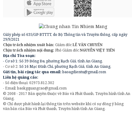
Giấy phép số 635/GP-BTTTT, do Bộ Thông tin và Truyền thông, cấp ngày
29/9/2021
Chịu trách nhiệm xuất bản:
Giám đốc
LÊ VĂN CHUYỂN
Chịu trách nhiệm nội dung:
Phó Giám đốc
NGUYỄN VIỆT TIẾN
Địa chỉ Tòa soạn:
- Cơ sở 1: Số 39 Đống Đa, phường Rạch Giá, tỉnh An Giang.
- Cơ sở 2:
Số 16 Mạc Đĩnh Chi, phường Rạch Giá, tỉnh An Giang.
Gửi tin, bài cộng tác qua email:
baoagdientu@gmail.com
Liên hệ quảng cáo:
- Số điện thoại: 02973.812.302
- Email:
baokgquangcao@gmail.com
© 2008 - 2017 Bản quyền thuộc về Báo và Phát thanh, Truyền hình tỉnh An
Giang.
© Chỉ được phát hành lại thông tin trên website khi có sự đồng ý bằng
văn bản của Báo và Phát thanh, Truyền hình tỉnh An Giang.