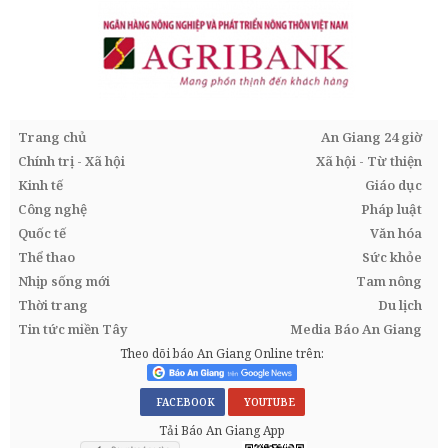
Trang chủ
An Giang 24 giờ
Chính trị - Xã hội
Xã hội - Từ thiện
Kinh tế
Giáo dục
Công nghệ
Pháp luật
Quốc tế
Văn hóa
Thể thao
Sức khỏe
Nhịp sống mới
Tam nông
Thời trang
Du lịch
Tin tức miền Tây
Media Báo An Giang
Theo dõi báo An Giang Online trên:
FACEBOOK
YOUTUBE
Tải Báo An Giang App