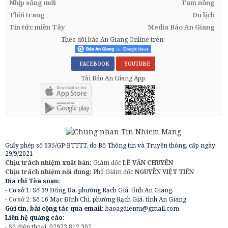
Nhịp sống mới
Tam nông
Thời trang
Du lịch
Tin tức miền Tây
Media Báo An Giang
Theo dõi báo An Giang Online trên:
FACEBOOK
YOUTUBE
Tải Báo An Giang App
Giấy phép số 635/GP-BTTTT, do Bộ Thông tin và Truyền thông, cấp ngày
29/9/2021
Chịu trách nhiệm xuất bản:
Giám đốc
LÊ VĂN CHUYỂN
Chịu trách nhiệm nội dung:
Phó Giám đốc
NGUYỄN VIỆT TIẾN
Địa chỉ Tòa soạn:
- Cơ sở 1: Số 39 Đống Đa, phường Rạch Giá, tỉnh An Giang.
- Cơ sở 2:
Số 16 Mạc Đĩnh Chi, phường Rạch Giá, tỉnh An Giang.
Gửi tin, bài cộng tác qua email:
baoagdientu@gmail.com
Liên hệ quảng cáo:
- Số điện thoại: 02973.812.302