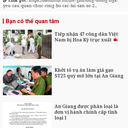
Link gốc:
https://baotintuc.vn/the-gioi/tong-thong-nga-
yeu-cau-quan-chuc-cong-bo-cac-tai-san-so-2...
Bạn có thể quan tâm
Tiếp nhận 47 công dân Việt
Nam bị Hoa Kỳ trục xuất
Khởi tố vụ án làm giả gạo
ST25 quy mô lớn tại An Giang
An Giang được phân loại là
đơn vị hành chính cấp tỉnh
loại I